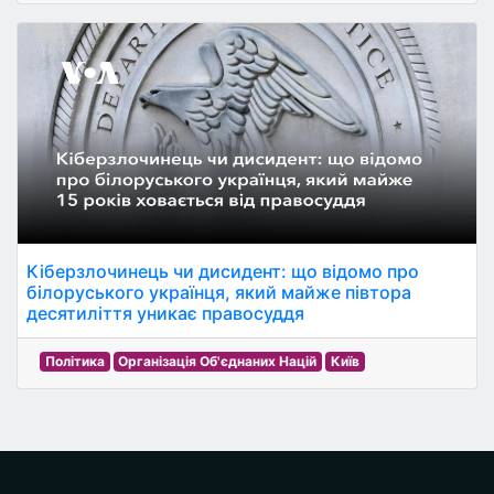
Кіберзлочинець чи дисидент: що відомо про
білоруського українця, який майже півтора
десятиліття уникає правосуддя
Політика
Організація Об'єднаних Націй
Київ