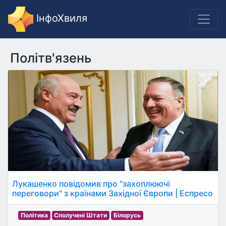
ІнфоХвиля
Політв'язень
Лукашенко повідомив про "захоплюючі
переговори" з країнами Західної Європи | Еспресо
Політика
Сполучені Штати
Білорусь