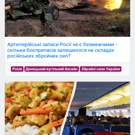
Артилерійські запаси Росії не є безмежними -
скільки боєприпасів залишилося на складах
російських збройних сил?
Росія
Донецький вугільний басейн
Збройні сили України