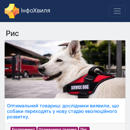
ІнфоХвиля
Рис
Оптимальний товариш: дослідники виявили, що
собаки переходять у нову стадію еволюційного
розвитку.
Експеримент
Одомашнена тварина
Пес.