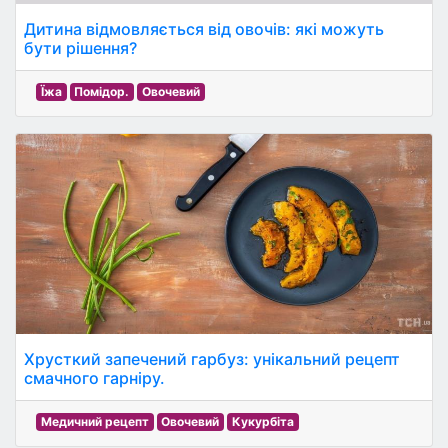
Дитина відмовляється від овочів: які можуть
бути рішення?
Їжа
Помідор.
Овочевий
Хрусткий запечений гарбуз: унікальний рецепт
смачного гарніру.
Медичний рецепт
Овочевий
Кукурбіта