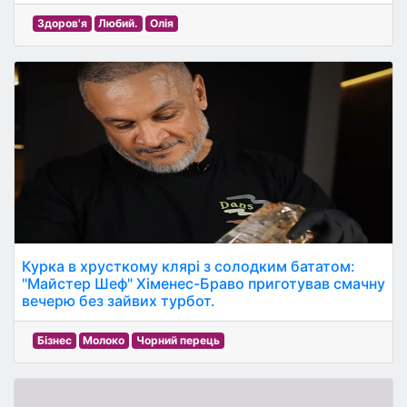
Здоров'я
Любий.
Олія
Курка в хрусткому клярі з солодким бататом:
"Майстер Шеф" Хіменес-Браво приготував смачну
вечерю без зайвих турбот.
Бізнес
Молоко
Чорний перець