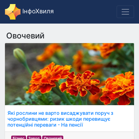
ІнфоХвиля
Овочевий
Які рослини не варто висаджувати поруч з
чорнобривцями: ризик шкоди перевищує
потенційні переваги - На пенсії
Бізнес
Завод
Овочевий