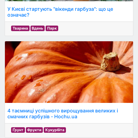
У Києві стартують "вікенди гарбуза": що це
означає?
Тварина
Вдень
Парк
4 таємниці успішного вирощування великих і
смачних гарбузів - Hochu.ua
Ґрунт
Фрукти
Кукурбіта