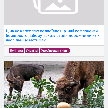
Ціна на картоплю подвоїлася, а інші компоненти
борщового набору також стали дорожчими - які
наслідки це матиме?
Політика
Українці
Українська гривня