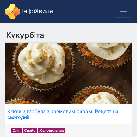
ІнфоХвиля
Кукурбіта
Кекси з гарбуза з кремовим сиром. Рецепт на
сьогодні!
Олія
Спайс
Холодильник