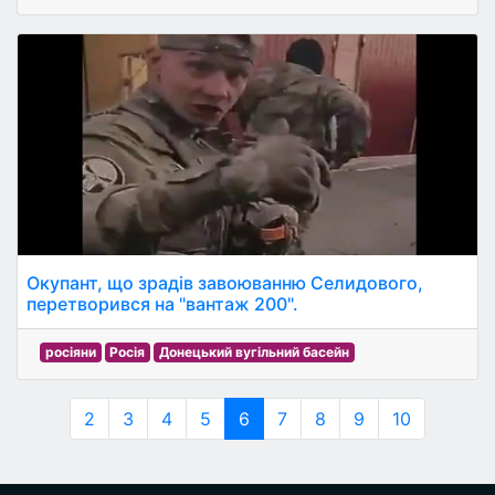
Окупант, що зрадів завоюванню Селидового,
перетворився на "вантаж 200".
росіяни
Росія
Донецький вугільний басейн
2
3
4
5
6
7
8
9
10