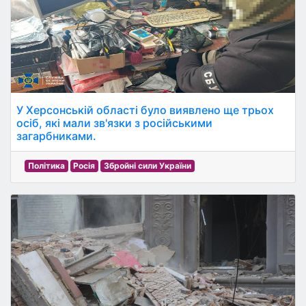
У Херсонській області було виявлено ще трьох
осіб, які мали зв'язки з російськими
загарбниками.
Політика
Росія
Збройні сили України