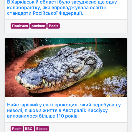
В Харківській області було засуджено ще одну
колаборантку, яка впроваджувала освітні
стандарти Російської Федерації.
Політика
росіяни
Росія
Найстаріший у світі крокодил, який перебував у
неволі, пішов з життя в Австралії: Кассіусу
виповнилося більше 110 років.
Росія
BBC
Бізнес