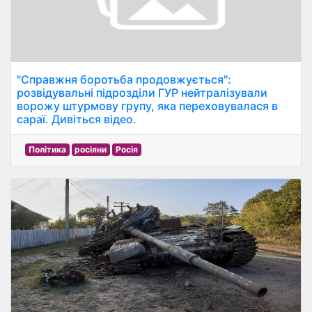
"Справжня боротьба продовжується":
розвідувальні підрозділи ГУР нейтралізували
ворожу штурмову групу, яка переховувалася в
сараї. Дивіться відео.
Політика
росіяни
Росія