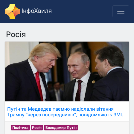
ІнфоХвиля
Росія
Путін та Медведєв таємно надіслали вітання
Трампу "через посередників", повідомляють ЗМІ.
Політика
Росія
Володимир Путін