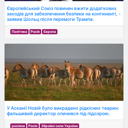
Європейський Союз повинен вжити додаткових
заходів для забезпечення безпеки на континенті, -
заявив Шольц після перемоги Трампа.
Політика
Росія
Європа
У Асканії Новій було викрадено рідкісних тварин:
фальшивий директор опинився під підозрою.
росіяни
Росія
Збройні сили України