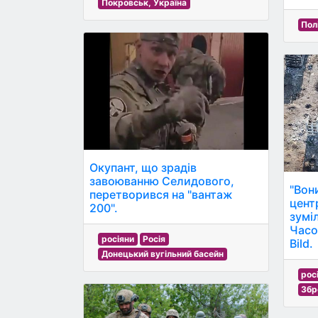
Покровськ, Україна
Пол
Окупант, що зрадів
завоюванню Селидового,
"Вон
перетворився на "вантаж
центр
200".
зумі
Часо
росіяни
Росія
Bild.
Донецький вугільний басейн
рос
Збр