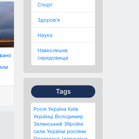
Спорт
Здоров'я
Наука
Навколишнє
овано
середовище
щили
Tags
Росія
Україна
Київ
Українці
Володимир
Зеленський
Збройні
сили України
росіяни
Президент (державна