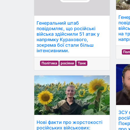
Гене
пові
Генеральний штаб
війс
повідомляє, що російські
на т
війська здійснили 51 атак у
напр
напрямку Курахового,
зокрема бої стали більш
інтенсивними.
Пол
Політика
росіяни
Танк
ЗСУ г
росі
Нові факти про жорстокості
Покр
російських військових:
про 