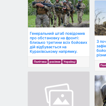
Генеральний штаб повідомив
про обстановку на фронті:
З по
близько третини всіх бойових
зафік
дій відбувається на
бойо
Курахівському напрямку.
різн
Політика
росіяни
Українці
Пол