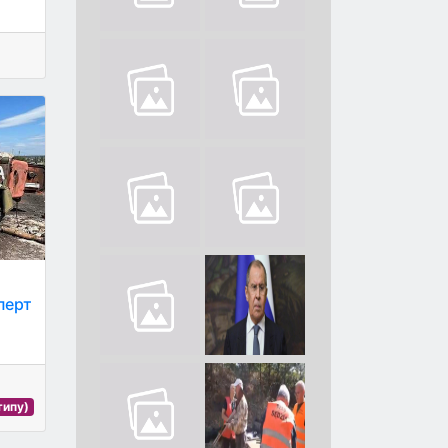
перт
типу)