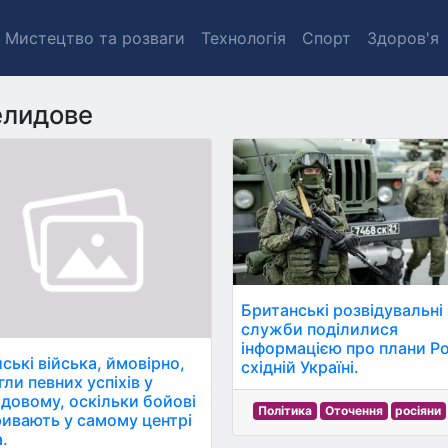
Мистецтво та розваги
Технологія
Спорт
Здоров'я
лидове
Британські розвідувальні
служби поділилися
інформацією про плани Ро
ські війська, ймовірно,
східній Україні.
ли певних успіхів у
довому, оскільки бойові
Політика
Оточення
росіяни
тривають у самому центрі
.