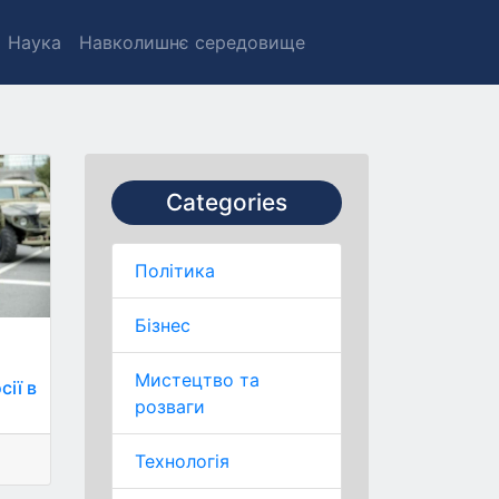
Наука
Навколишнє середовище
Categories
Політика
Бізнес
Мистецтво та
сії в
розваги
Технологія