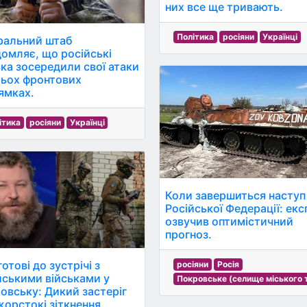
них все ще тривають.
Політика
росіяни
Українці
ральний штаб
домляє, що російські
ька зосередили свої атаки
рьох фронтових
ямках.
ітика
росіяни
Українці
Коли завершиться наступ
Російської Федерації: екс
озвучив оптимістичний
прогноз.
отові до зустрічі з
росіяни
Росія
йськими військами у
Покровське (селище міського 
овську: Дикий застеріг
жорстокі зіткнення.