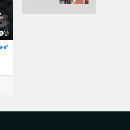
їна"
,