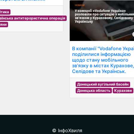
ітика
аїнська антитерористична операція
іяни
В компанії "Vodafone Укра
поділилися інформацією
щодо стану мобільного
зв'язку в містах Курахове
Селідове та Українськ.
Донецький вугільний басейн
Донецька область
Курахове
© ІнфоХвиля