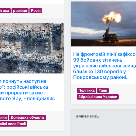
ітика
росіяни
Росія
На фронтовій лінії зафікс
99 бойових зіткнень,
українські військові зни
близько 130 ворогів у
Покровському районі.
и почнуть наступ на
": російські війська
Політика
Танк
ли прорвати захист
Збройні сили України
вого Яру, - повідомляє
іяни
Донецька область
ойні сили Росії