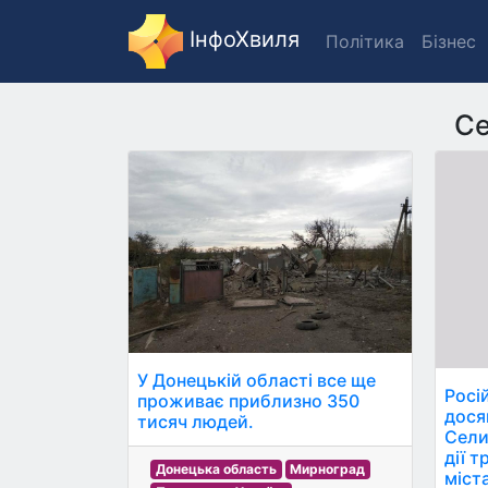
ІнфоХвиля
Політика
Бізнес
Се
У Донецькій області все ще
Росій
проживає приблизно 350
досяг
тисяч людей.
Сели
дії 
Донецька область
Мирноград
міста