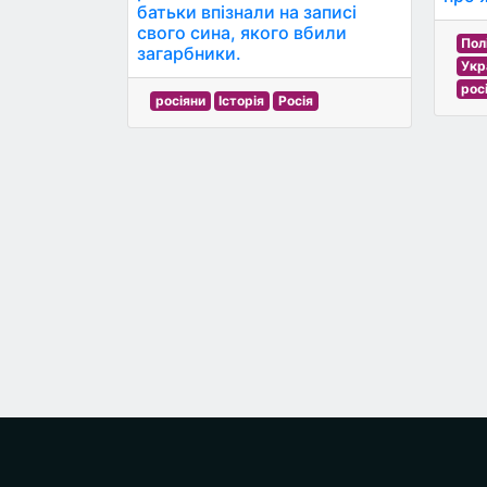
батьки впізнали на записі
свого сина, якого вбили
Пол
загарбники.
Укр
рос
росіяни
Історія
Росія