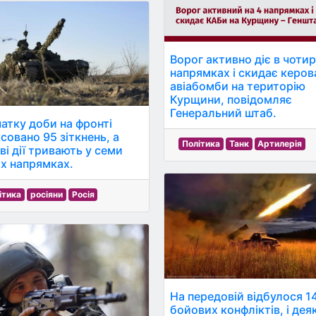
Ворог активно діє в чоти
напрямках і скидає керов
авіабомби на територію
Курщини, повідомляє
Генеральний штаб.
чатку доби на фронті
совано 95 зіткнень, а
Політика
Танк
Артилерія
ві дії тривають у семи
их напрямках.
ітика
росіяни
Росія
На передовій відбулося 1
бойових конфліктів, і деяк