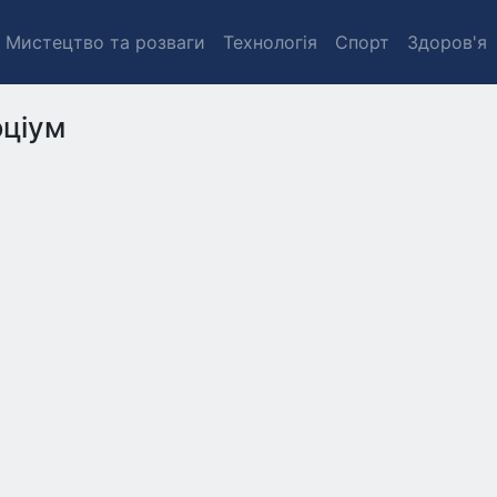
Мистецтво та розваги
Технологія
Спорт
Здоров'я
ціум