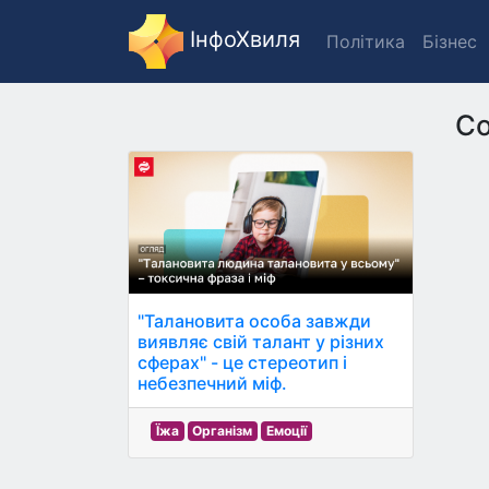
ІнфоХвиля
Політика
Бізнес
Со
"Талановита особа завжди
виявляє свій талант у різних
сферах" - це стереотип і
небезпечний міф.
Їжа
Організм
Емоції