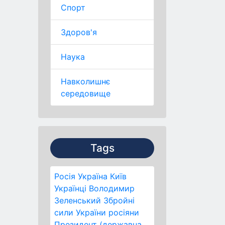
Спорт
Здоров'я
Наука
Навколишнє
середовище
Tags
Росія
Україна
Київ
Українці
Володимир
Зеленський
Збройні
сили України
росіяни
Президент (державна