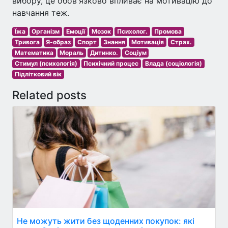
вибору, це обов'язково впливає на мотивацію до
навчання теж.
Їжа
Організм
Емоції
Мозок
Психолог.
Промова
Тривога
Я-образ
Спорт
Знання
Мотивація
Страх.
Математика
Мораль
Дитинко.
Соціум
Стимул (психологія)
Психічний процес
Влада (соціологія)
Підлітковий вік
Related posts
Не можуть жити без щоденних покупок: які