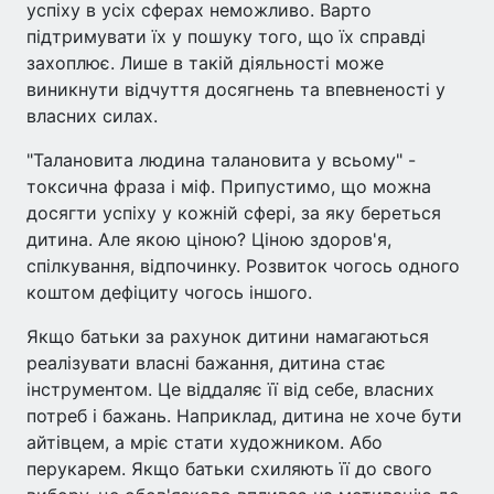
успіху в усіх сферах неможливо. Варто
підтримувати їх у пошуку того, що їх справді
захоплює. Лише в такій діяльності може
виникнути відчуття досягнень та впевненості у
власних силах.
"Талановита людина талановита у всьому" -
токсична фраза і міф. Припустимо, що можна
досягти успіху у кожній сфері, за яку береться
дитина. Але якою ціною? Ціною здоров'я,
спілкування, відпочинку. Розвиток чогось одного
коштом дефіциту чогось іншого.
Якщо батьки за рахунок дитини намагаються
реалізувати власні бажання, дитина стає
інструментом. Це віддаляє її від себе, власних
потреб і бажань. Наприклад, дитина не хоче бути
айтівцем, а мріє стати художником. Або
перукарем. Якщо батьки схиляють її до свого