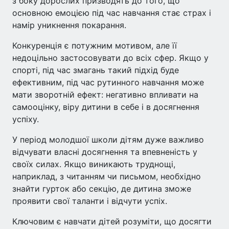
з боку дорослих призводять до того, що
основною емоцією під час навчання стає страх і
намір уникнення покарання.
Конкуренція є потужним мотивом, але її
недоцільно застосовувати до всіх сфер. Якщо у
спорті, під час змагань такий підхід буде
ефективним, під час рутинного навчання може
мати зворотній ефект: негативно впливати на
самооцінку, віру дитини в себе і в досягнення
успіху.
У період молодшої школи дітям дуже важливо
відчувати власні досягнення та впевненість у
своїх силах. Якщо виникають труднощі,
наприклад, з читанням чи письмом, необхідно
знайти гурток або секцію, де дитина зможе
проявити свої таланти і відчути успіх.
Ключовим є навчати дітей розуміти, що досягти