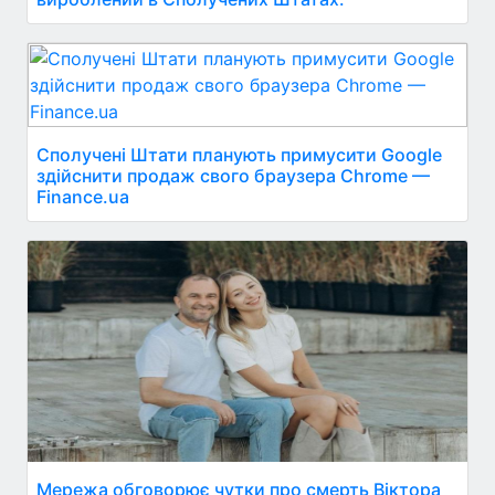
Сполучені Штати планують примусити Google
здійснити продаж свого браузера Chrome —
Finance.ua
Мережа обговорює чутки про смерть Віктора