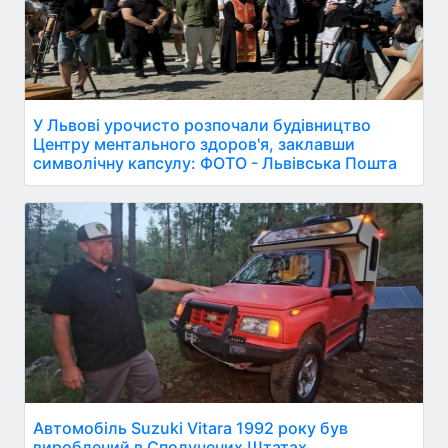
У Львові урочисто розпочали будівництво
Центру ментального здоров'я, заклавши
символічну капсулу: ФОТО - Львівська Пошта
Автомобіль Suzuki Vitara 1992 року був
вироблений в Сполучених Штатах.