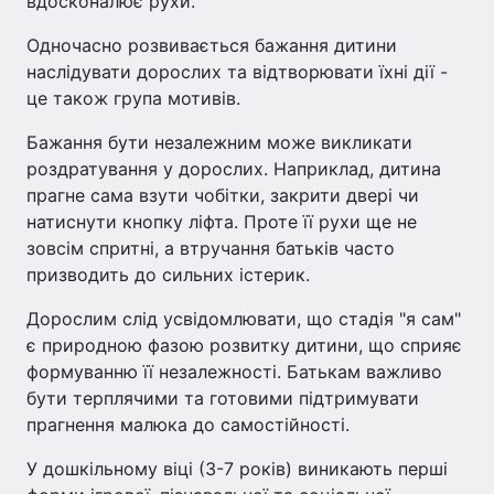
вдосконалює рухи.
Одночасно розвивається бажання дитини
наслідувати дорослих та відтворювати їхні дії -
це також група мотивів.
Бажання бути незалежним може викликати
роздратування у дорослих. Наприклад, дитина
прагне сама взути чобітки, закрити двері чи
натиснути кнопку ліфта. Проте її рухи ще не
зовсім спритні, а втручання батьків часто
призводить до сильних істерик.
Дорослим слід усвідомлювати, що стадія "я сам"
є природною фазою розвитку дитини, що сприяє
формуванню її незалежності. Батькам важливо
бути терплячими та готовими підтримувати
прагнення малюка до самостійності.
У дошкільному віці (3-7 років) виникають перші