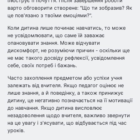
ілюструє її почуття. Після завершення роботи
варто обговорити створене: "Що ти зобразив? Як
це пов'язано з твоїми емоціями?".
Коли дитина лише починає навчатись, то може
не усвідомлювати, що саме їй заважає
опановувати знання. Може відчувати
дискомфорт, не розуміючи причин - оскільки ще
не має такого досвіду рефлексії, усвідомлення
себе, своїх потреб і бажань.
Часто захоплення предметом або успіхи учня
залежать від вчителя. Якщо педагог оцінює не
лише знання, а й поведінку, а також принижує
дитину, це негативно позначається на її мотивації
до навчання. Якщо дитина висловлює
незадоволення щодо вчителя, важливо звернути
на це увагу і з'ясувати, що відбувається під час
уроків.