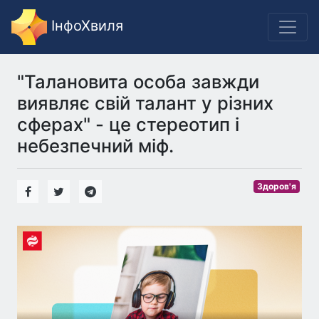
ІнфоХвиля
"Талановита особа завжди
виявляє свій талант у різних
сферах" - це стереотип і
небезпечний міф.
Здоров'я