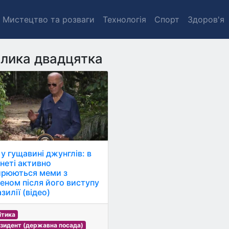
Мистецтво та розваги
Технологія
Спорт
Здоров'я
лика двадцятка
 у гущавині джунглів: в
рнеті активно
рюються меми з
еном після його виступу
зилії (відео)
ітика
зидент (державна посада)