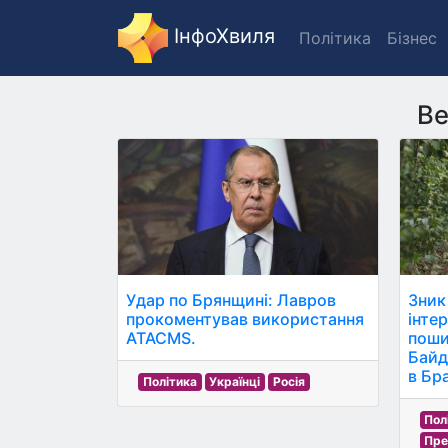
ІнфоХвиля
Політика
Бізнес
Ве
Удар по Брянщині: Лавров
Зник
прокоментував використання
інте
ATACMS.
поши
Байд
в Бра
Політика
Українці
Росія
Пол
Пре