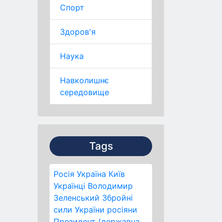
Спорт
Здоров'я
Наука
Навколишнє
середовище
Tags
Росія
Україна
Київ
Українці
Володимир
Зеленський
Збройні
сили України
росіяни
Президент (державна