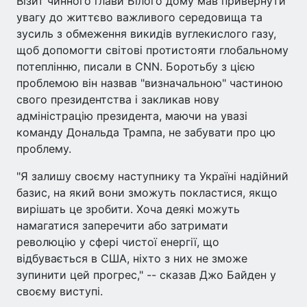
Візит чинного глави Білого дому мав привернути
увагу до життєво важливого середовища та
зусиль з обмеження викидів вуглекислого газу,
щоб допомогти світові протистояти глобальному
потеплінню, писали в CNN. Боротьбу з цією
проблемою він назвав "визначальною" частиною
свого президентства і закликав нову
адміністрацію президента, маючи на увазі
команду Дональда Трампа, не забувати про цю
проблему.
"Я залишу своєму наступнику та Україні надійний
базис, на який вони зможуть покластися, якщо
вирішать це зробити. Хоча деякі можуть
намагатися заперечити або затримати
революцію у сфері чистої енергії, що
відбувається в США, ніхто з них не зможе
зупинити цей прогрес," -- сказав Джо Байден у
своєму виступі.