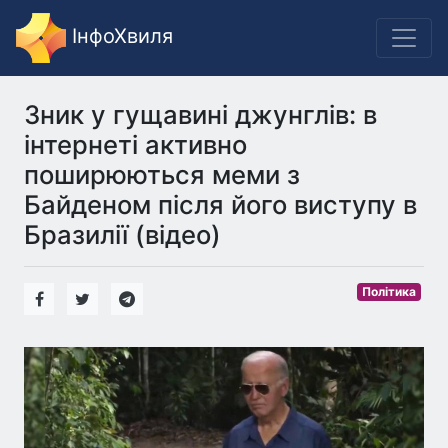
ІнфоХвиля
Зник у гущавині джунглів: в
інтернеті активно
поширюються меми з
Байденом після його виступу в
Бразилії (відео)
Політика