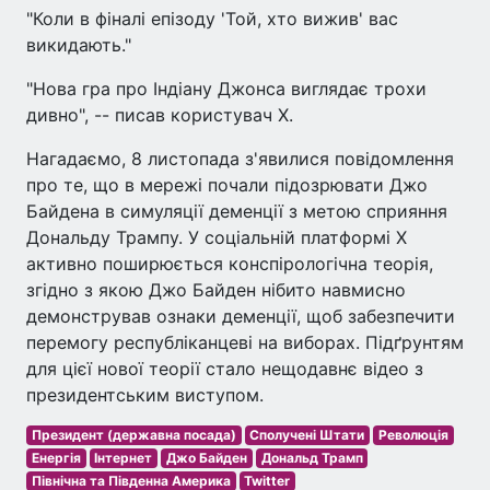
"Коли в фіналі епізоду 'Той, хто вижив' вас
викидають."
"Нова гра про Індіану Джонса виглядає трохи
дивно", -- писав користувач Х.
Нагадаємо, 8 листопада з'явилися повідомлення
про те, що в мережі почали підозрювати Джо
Байдена в симуляції деменції з метою сприяння
Дональду Трампу. У соціальній платформі X
активно поширюється конспірологічна теорія,
згідно з якою Джо Байден нібито навмисно
демонстрував ознаки деменції, щоб забезпечити
перемогу республіканцеві на виборах. Підґрунтям
для цієї нової теорії стало нещодавнє відео з
президентським виступом.
Президент (державна посада)
Сполучені Штати
Революція
Енергія
Інтернет
Джо Байден
Дональд Трамп
Північна та Південна Америка
Twitter