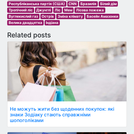
Республіканська партія (США)
CNN
Бразилія
Білий дім
Тропічний ліс
Джунглі
Ліс
Мем
Лісова пожежа
Вуглекислий газ
Острів
Зміна клімату
Басейн Амазонки
Велика двадцятка
Індіана
Related posts
Не можуть жити без щоденних покупок: які
знаки Зодіаку стають справжніми
шопоголіками