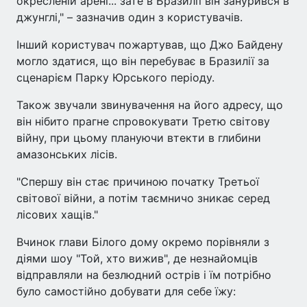
окресленій арені... зате в Бразилії він занурився в
джунглі," – зазначив один з користувачів.
Інший користувач пожартував, що Джо Байдену
могло здатися, що він перебуває в Бразилії за
сценарієм Парку Юрського періоду.
Також звучали звинувачення на його адресу, що
він нібито прагне спровокувати Третю світову
війну, при цьому плануючи втекти в глибини
амазонських лісів.
"Спершу він стає причиною початку Третьої
світової війни, а потім таємничо зникає серед
лісових хащів."
Вчинок глави Білого дому окремо порівняли з
діями шоу "Той, хто вижив", де незнайомців
відправляли на безлюдний острів і їм потрібно
було самостійно добувати для себе їжу: