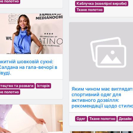
не полотно
Каблучка (ювелірні вироби)
Ткане полотно
акитній шовковій сукні:
Салдана на гала-вечорі в
вуді.
тецтво та розваги
Історія
Яким чином має виглядат
не полотно
спортивний одяг для
активного дозвілля:
рекомендації щодо стилю
Одяг
Ткане полотно
Дизайн