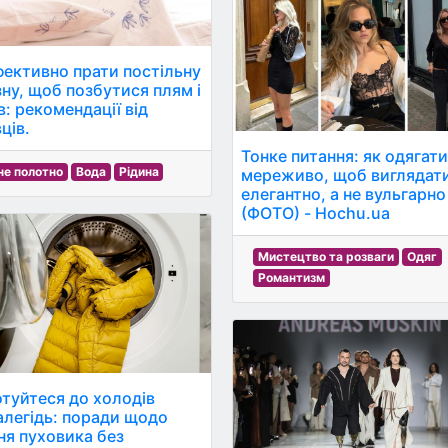
фективно прати постільну
зну, щоб позбутися плям і
в: рекомендації від
ців.
Тонке питання: як одягат
не полотно
Вода
Рідина
мереживо, щоб виглядат
елегантно, а не вульгарно
(ФОТО) - Hochu.ua
Мистецтво та розваги
Одяг
Романтизм
отуйтеся до холодів
алегідь: поради щодо
ня пуховика без