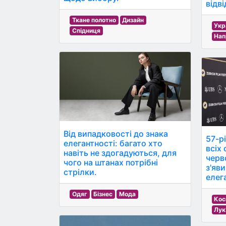
відв
Ткане полотно
Дизайн
Укр
Спідниця
Нап
Від випадковості до знака
57-р
елегантності: багато хто
всіх
навіть не здогадуються, для
черв
чого на штанах потрібні
з'яв
стрілки.
елег
Одяг
Бізнес
Мода
Кос
Лук