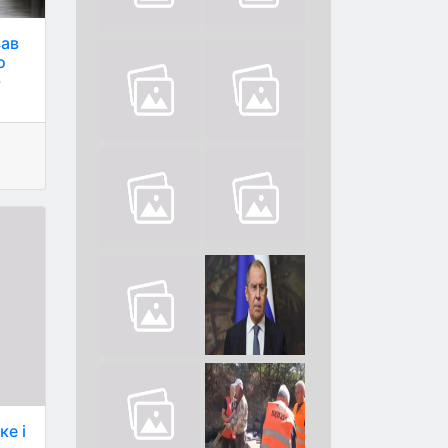
вав
о
-
ке і