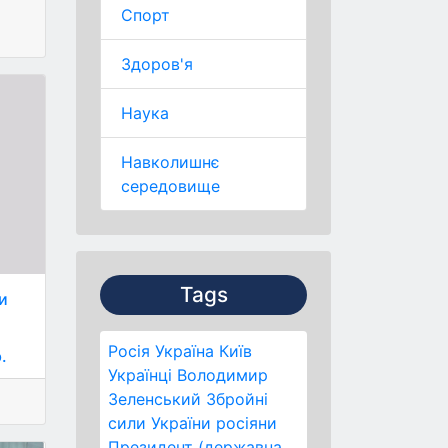
Спорт
Здоров'я
Наука
Навколишнє
середовище
Tags
и
Росія
Україна
Київ
.
Українці
Володимир
Зеленський
Збройні
сили України
росіяни
Президент (державна