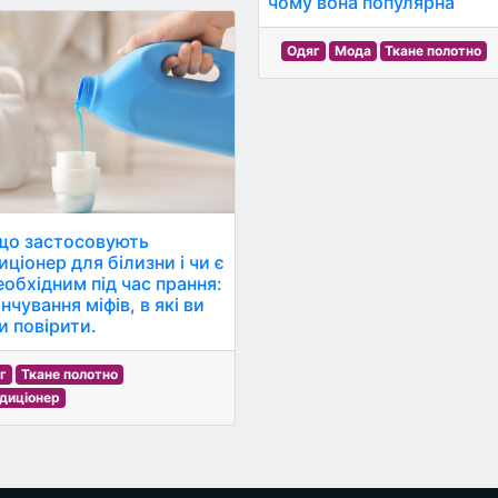
чому вона популярна
Одяг
Мода
Ткане полотно
що застосовують
ціонер для білизни і чи є
еобхідним під час прання:
нчування міфів, в які ви
и повірити.
г
Ткане полотно
диціонер