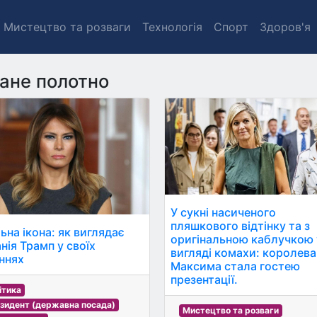
Мистецтво та розваги
Технологія
Спорт
Здоров'я
ане полотно
У сукні насиченого
пляшкового відтінку та з
ьна ікона: як виглядає
оригінальною каблучкою 
нія Трамп у своїх
вигляді комахи: королева
ннях
Максима стала гостею
презентації.
ітика
зидент (державна посада)
Мистецтво та розваги