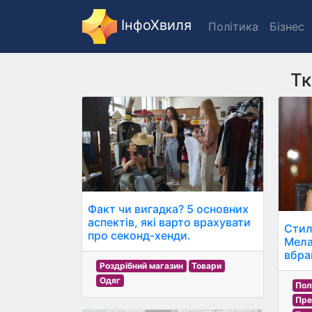
ІнфоХвиля
Політика
Бізнес
Тк
Факт чи вигадка? 5 основних
аспектів, які варто врахувати
Стил
про секонд-хенди.
Мела
вбра
Роздрібний магазин
Товари
Одяг
Пол
Пре