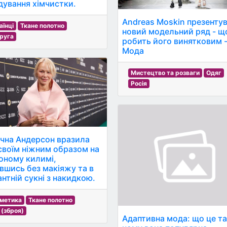
ідування хімчистки.
Andreas Moskin презенту
аїнці
Ткане полотно
новий модельний ряд - щ
руга
робить його винятковим 
Мода
Мистецтво та розваги
Одяг
Росія
ічна Андерсон вразила
 своїм ніжним образом на
оному килимі,
ившись без макіяжу та в
антній сукні з накидкою.
метика
Ткане полотно
 (зброя)
Адаптивна мода: що це та