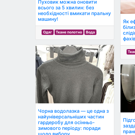
Пуховик можна оновити
всього за 5 хвилин: без
необхідності вмикати пральну
машину!
Як е
біли
Одяг
Ткане полотно
Вода
сліді
фахів
Тка
Чорна водолазка — це одна з
найуніверсальніших частин
Підг
гардеробу для осінньо-
зазд
зимового періоду: поради
пран
щодо вибору.