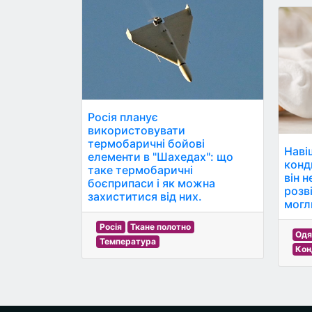
Росія планує
використовувати
термобаричні бойові
Наві
елементи в "Шахедах": що
конди
таке термобаричні
він н
боєприпаси і як можна
розві
захиститися від них.
могл
Росія
Ткане полотно
Одя
Температура
Кон