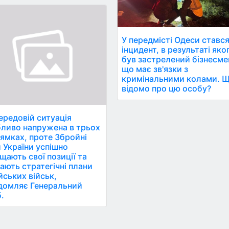
У передмісті Одеси ставс
інцидент, в результаті яко
був застрелений бізнесме
що має зв'язки з
кримінальними колами. 
відомо про цю особу?
ередовій ситуація
ливо напружена в трьох
ямках, проте Збройні
 України успішно
щають свої позиції та
ають стратегічні плани
йських військ,
домляє Генеральний
.