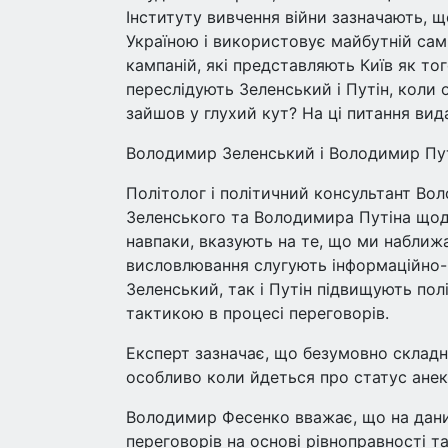
Інституту вивчення війни зазначають, щ
Україною і використовує майбутній сам
кампаній, які представляють Київ як того
переслідують Зеленський і Путін, коли 
зайшов у глухий кут? На ці питання вид
Володимир Зеленський і Володимир Пу
Політолог і політичний консультант В
Зеленського та Володимира Путіна щодо
навпаки, вказують на те, що ми наближа
висловлювання слугують інформаційно-п
Зеленський, так і Путін підвищують по
тактикою в процесі переговорів.
Експерт зазначає, що безумовно складн
особливо коли йдеться про статус анек
Володимир Фесенко вважає, що на дани
переговорів на основі рівноправності 