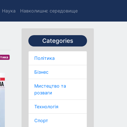
Наука
Навколишнє середовище
Categories
ітика
Політика
Бізнес
Мистецтво та
розваги
Технологія
Спорт