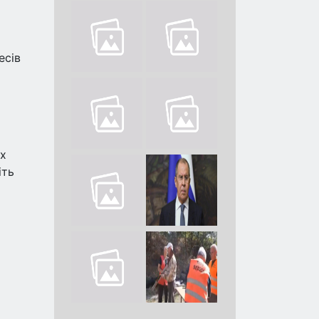
есів
их
іть