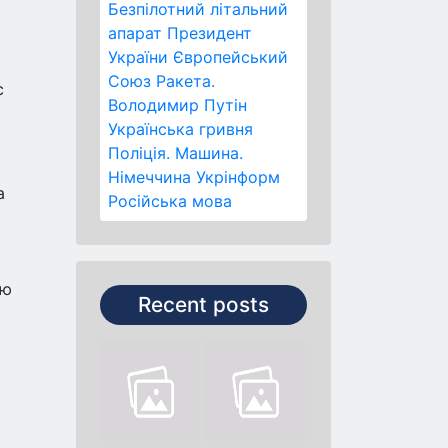
Безпілотний літальний
апарат
Президент
України
Європейський
Союз
Ракета.
с
Володимир Путін
Українська гривня
Поліція.
Машина.
Німеччина
Укрінформ
а
Російська мова
ою
Recent posts