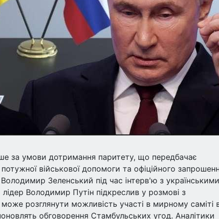
лише за умови дотримання паритету, що передбачає
і потужної військової допомоги та офіційного запрошен
 Володимир Зеленський під час інтерв'ю з українським
 лідер Володимир Путін підкреслив у розмові з
 може розглянути можливість участі в мирному саміті 
 поновлять обговорення Стамбульських угод. Аналітики