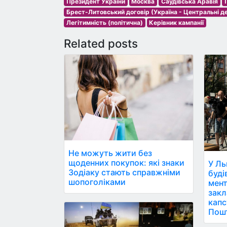
Президент України
Москва
Саудівська Аравія
Брест-Литовський договір (Україна - Центральні 
Легітимність (політична)
Керівник кампанії
Related posts
Не можуть жити без
щоденних покупок: які знаки
У Ль
Зодіаку стають справжніми
буді
шопоголіками
мент
закл
капс
Пош