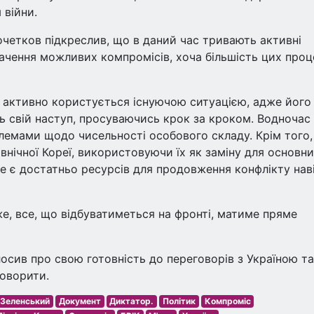
 війни.
очетков підкреслив, що в даний час тривають активні
начення можливих компромісів, хоча більшість цих проц
н активно користується існуючою ситуацією, адже його
ть свій наступ, просуваючись крок за кроком. Водночас
лемами щодо чисельності особового складу. Крім того,
внічної Кореї, використовуючи їх як заміну для основн
ще є достатньо ресурсів для продовження конфлікту нав
, все, що відбуватиметься на фронті, матиме пряме
олосив про свою готовність до переговорів з Україною та
говорити.
 Зеленський
Документ
Диктатор.
Політик
Компроміс