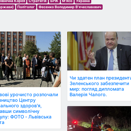
Північна Корея
Стратегія
БРІК
М'ясо
Україна
держави)
Політолог
Фесенко Володимир В'ячеславович
Чи здатен план президент
Зеленського забезпечити
мир: погляд дипломата
Валерія Чалого.
вові урочисто розпочали
вництво Центру
ального здоров'я,
авши символічну
улу: ФОТО - Львівська
та