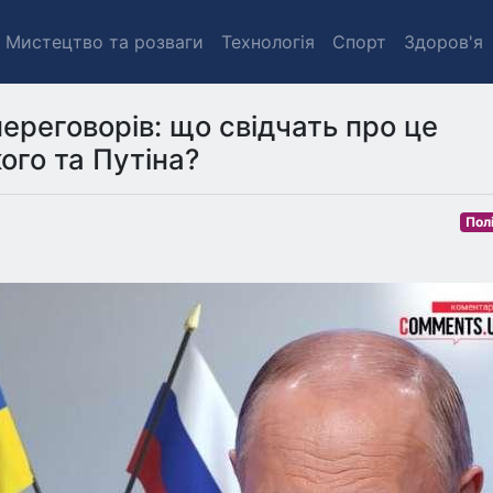
Мистецтво та розваги
Технологія
Спорт
Здоров'я
переговорів: що свідчать про це
го та Путіна?
Пол