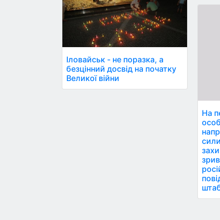
Іловайськ - не поразка, а
безцінний досвід на початку
Великої війни
На п
особ
напр
сили
захи
зрив
росі
пові
штаб