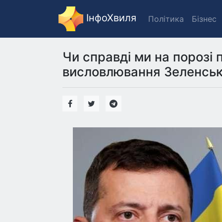
ІнфоХвиля
Політика
Бізнес
Чи справді ми на порозі 
висловлювання Зеленсько