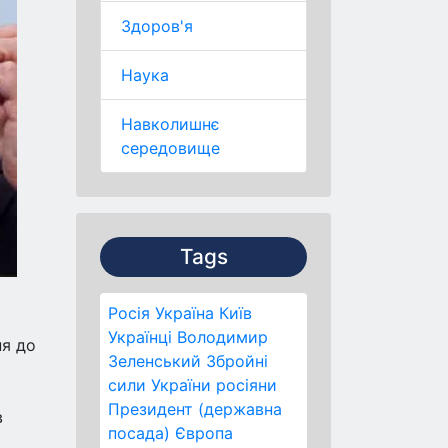
Здоров'я
Наука
Навколишнє
середовище
Tags
Росія
Україна
Київ
Українці
Володимир
ня до
Зеленський
Збройні
и
сили України
росіяни
Президент (державна
в
посада)
Європа