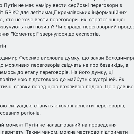
о Путін не має наміру вести серйозні переговори з
іт БРІКС для легітимації кремлівських інформаційних
, хто не хоче вести переговори. Які стратегічні цілі
озвучують такі позиції? Чи справді переговорний проце
ання "Коментарі" звернулося до експертів.
тін
олодимир Фесенко висловив думку, що заяви Володимир
 можливих переговорів свідчать не про безвихідь, а,
ємось до етапу переговорів. На його думку, ці
олітичною підготовкою до майбутніх зустрічей. Як
літичні ставки перед цією важливою подією. Це є давнь
ою ситуацією стануть ключові аспекти переговорів,
сованих регіонів.
й момент Путін не налаштований на проведення
та паритету. Таким чином, можна частково підтримати