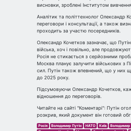
висновки, зроблені Інститутом вивчення
Аналітик та політтехнолог Олександр К
переговори і консультації, а також виз
проходить за участю посередників.
Олександр Кочетков зазначає, що Путі
війська, хоч і повільно, але продовжую
Росія не стикається з серйозними проб
Москва планує залучити військових з Пі
сил. Путін також впевнений, що у них 
до 2025 року.
Підсумовуючи Олександр Кочетков, каже
відношення до переговорів.
Читайте на сайті "Коментарі": Путін ог
розкрив, який документ він готовий об
Росія
Володимир Путін
НАТО
Київ
Володимир