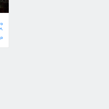
я
го
н,
Що