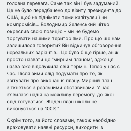
головна перевага. Саме так він і був задуманий.
Це не було передбачено до візиту президента до
США, щоб не піднімати теми капітуляції чи
компромісів... Володимир Зеленський чітко
окреслив свою позицію - ми не будемо
торгувати нашими територіями. Про що ще нам
залишилося говорити? Він відкинув обговорення
нереальних варіантів... Це було б ще гірше, аніж
просто назвати це "мирним планом", адже ця
назва вже відслужила свій термін. Тепер у нас є
час. Після зими слід подумати про те, як
звітувати про виконання плану. Мирний план
зіткнеться з реальними обставинами. У нас
з’явилася надія на можливу перемогу, до якої
слід готуватися. Жоден план ніколи не
виконується на 100%."
Окрім того, за його словами, також необхідно
враховувати наявні ресурси, виходити із