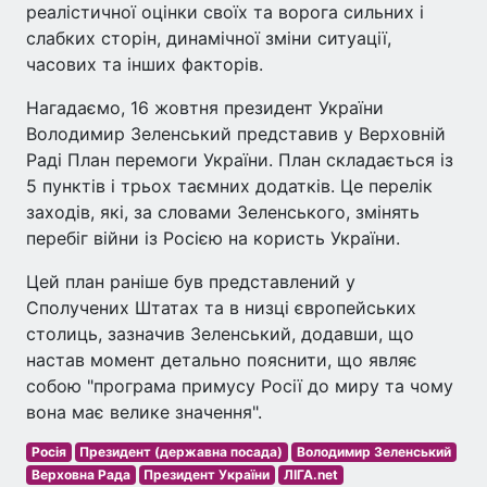
реалістичної оцінки своїх та ворога сильних і
слабких сторін, динамічної зміни ситуації,
часових та інших факторів.
Нагадаємо, 16 жовтня президент України
Володимир Зеленський представив у Верховній
Раді План перемоги України. План складається із
5 пунктів і трьох таємних додатків. Це перелік
заходів, які, за словами Зеленського, змінять
перебіг війни із Росією на користь України.
Цей план раніше був представлений у
Сполучених Штатах та в низці європейських
столиць, зазначив Зеленський, додавши, що
настав момент детально пояснити, що являє
собою "програма примусу Росії до миру та чому
вона має велике значення".
Росія
Президент (державна посада)
Володимир Зеленський
Верховна Рада
Президент України
ЛІГА.net