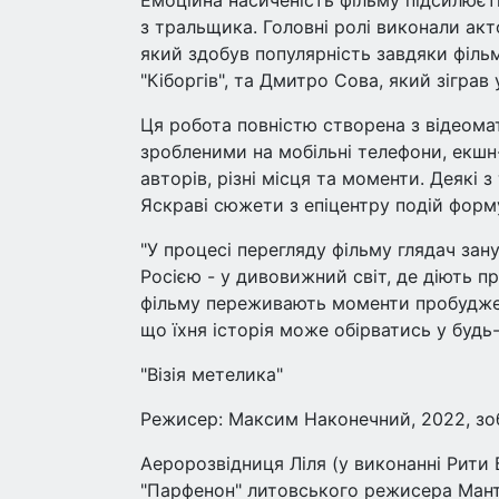
Емоційна насиченість фільму підсилюєт
з тральщика. Головні ролі виконали акт
який здобув популярність завдяки філь
"Кіборгів", та Дмитро Сова, який зіграв 
Ця робота повністю створена з відеома
зробленими на мобільні телефони, екшн
авторів, різні місця та моменти. Деякі з
Яскраві сюжети з епіцентру подій форм
"У процесі перегляду фільму глядач зан
Росією - у дивовижний світ, де діють п
фільму переживають моменти пробудженн
що їхня історія може обірватись у будь-
"Візія метелика"
Режисер: Максим Наконечний, 2022, зо
Аеророзвідниця Ліля (у виконанні Рити 
"Парфенон" литовського режисера Манта