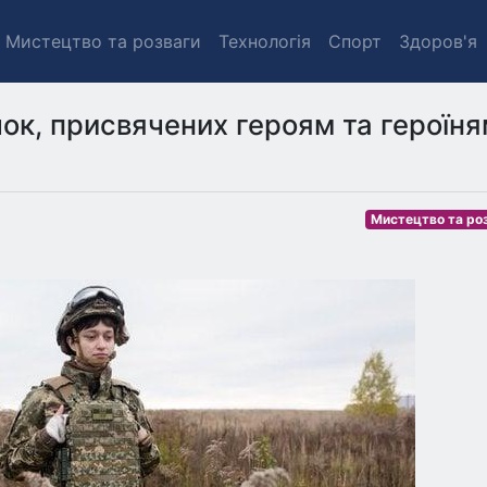
Мистецтво та розваги
Технологія
Спорт
Здоров'я
ок, присвячених героям та героїня
Мистецтво та ро