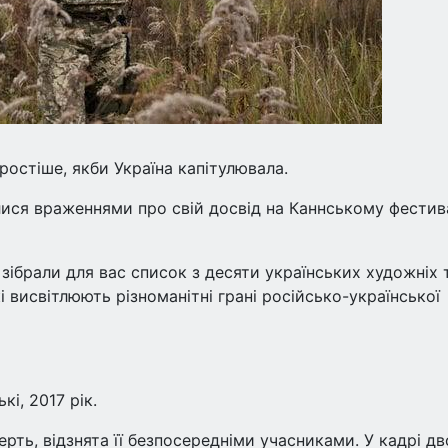
ростіше, якби Україна капітулювала.
лися враженнями про свій досвід на Каннському фестив
зібрали для вас список з десяти українських художніх 
і висвітлюють різноманітні грані російсько-української
і, 2017 рік.
мерть, відзнята її безпосередніми учасниками. У кадрі дв