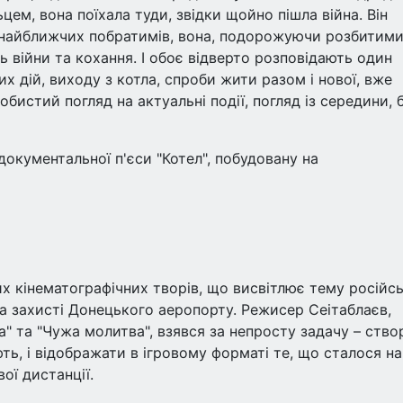
цем, вона поїхала туди, звідки щойно пішла війна. Він
в найближчих побратимів, вона, подорожуючи розбитим
ь війни та кохання. І обоє відверто розповідають один
х дій, виходу з котла, спроби жити разом і нової, вже
бистий погляд на актуальні події, погляд із середини, 
кументальної п'єси "Котел", побудовану на
их кінематографічних творів, що висвітлює тему російс
на захисті Донецького аеропорту. Режисер Сеітаблаєв,
 та "Чужа молитва", взявся за непросту задачу – ство
ають, і відображати в ігровому форматі те, що сталося на
ої дистанції.