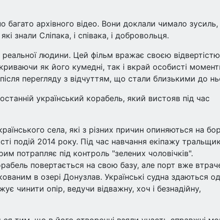
 багато архівного відео. Вони доклали чимало зусиль,
кі знали Сліпака, і співака, і добровольця.
аз реальної людини. Цей фільм вражає своєю відвертістю.
дкриваючи як його кумедні, так і вкрай особисті момент
 після перегляду з відчуттям, що стали близькими до нь
 останній український корабель, який вистояв під час
раїнського села, які з різних причин опиняються на бо
сті подій 2014 року. Під час навчання екіпажу тральщи
рим потрапляє під контроль "зелених чоловічків".
орабель повертається на свою базу, але порт вже втрач
ованим в озері Донузлав. Українські судна здаються о
ує чинити опір, ведучи відважну, хоч і безнадійну,