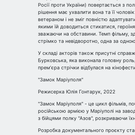
Росії проти України) повертається з пол
рішення має ухвалити вона та її чолові
ветераном і не зміг повністю адаптува
якими їй доводиться стикатися, героїн
зважаючи на обставини. Темп фільму, зд
стрімко та невідворотно, одна за одною
У складі акторів також присутні справж
Бурковська, яка виконала головну роль
прем'єра стрічки відбулася на кінофести
"Замок Маріуполя"
Режисерка Юлія Гонтарук, 2022
"Замок Маріуполя" - це цикл фільмів, по
російською армією у Маріуполі на заво
з бійцями полку "Азов", розкриваючи їхн
Розробка документального проєкту стар