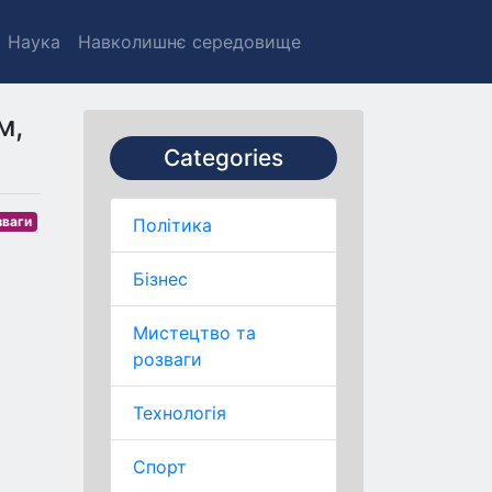
Наука
Навколишнє середовище
м,
Categories
зваги
Політика
Бізнес
Мистецтво та
розваги
Технологія
Спорт