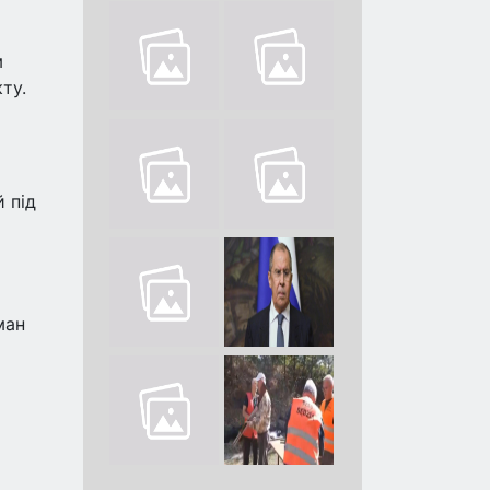
м
ту.
 під
ман