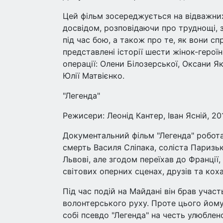
Цей фільм зосереджується на відважних 
досвідом, розповідаючи про труднощі, 
під час бою, а також про те, як вони с
представлені історії шести жінок-герої
операції: Олени Білозерської, Оксани Як
Юлії Матвієнко.
"Легенда"
Режисери: Леонід Кантер, Іван Ясній, 20
Документальний фільм "Легенда" робота
смерть Василя Сліпака, соліста Паризь
Львові, але згодом переїхав до Франції, 
світових оперних сценах, друзів та коха
Під час подій на Майдані він брав учас
волонтерського руху. Проте цього йому
собі псевдо "Легенда" на честь улюблено