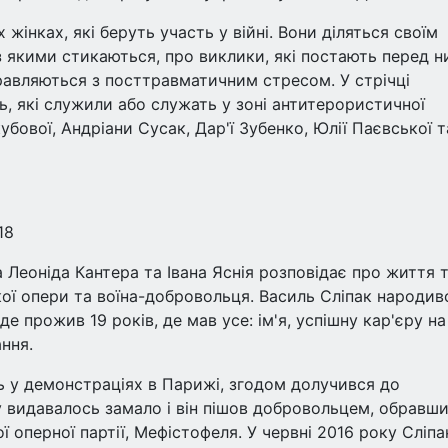
жінках, які беруть участь у війні. Вони діляться своїм
з якими стикаються, про виклики, які постають перед 
правляються з посттравматичним стресом. У стрічці
нь, які служили або служать у зоні антитерористичної
убової, Андріани Сусак, Дар'ї Зубенко, Юлії Паєвської т
18
 Леоніда Кантера та Івана Яснія розповідає про життя 
кої опери та воїна-добровольця. Василь Сліпак народив
де прожив 19 років, де мав усе: ім'я, успішну кар'єру на
ння.
ть у демонстраціях в Парижі, згодом долучився до
 видавалось замало і він пішов добровольцем, обравш
ї оперної партії, Мефістофеля. У червні 2016 року Сліпа