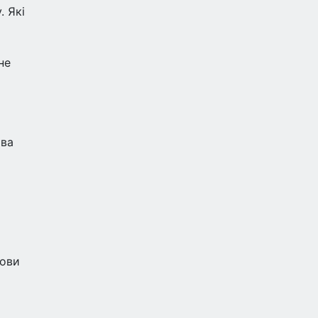
. Які
не
а
ова
мови