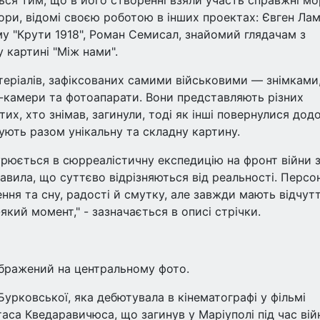
ься тим, що в його створенні взяли участь справжні м
ори, відомі своєю роботою в інших проектах: Євген Лам
му "Крути 1918", Роман Семисал, знайомий глядачам з
у картині "Між нами".
теріалів, зафіксованих самими військовими — знімками
-камери та фотоапарати. Вони представляють різних
 тих, хто знімав, загинули, тоді як інші повернулися дод
ують разом унікальну та складну картину.
урюється в сюрреалістичну експедицію на фронт війни 
равила, що суттєво відрізняються від реальності. Персо
я та сну, радості й смутку, але завжди мають відчутт
який момент," - зазначається в описі стрічки.
бражений на центральному фото.
Бурковської, яка дебютувала в кінематографі у фільмі
са Кведаравичюса, що загинув у Маріуполі під час вій