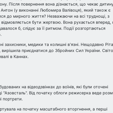
ону. Після повернення вона дізнається, що чекає дитину
к Антон (у виконанні Любомира Валівоця), який також є
тися до мирного життя? Незважаючи на всі труднощі, з
я відмовляється бути жертвою. Вона рухається вперед, 
авалося б, слідує за її ритмом. Події розгортаються
.
ні захисники, медики та колишні в'язні. Нещодавно Ріт
, вирішила приєднатися до Збройних Сил України. Світ
валі в Каннах.
будованих на відеодзвінках до воїнів, які були оточені
ді "Азовсталь". Від початку облоги режисерка веде роз
і портрети.
тувала на початку масштабного вторгнення, а перші