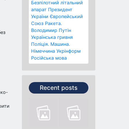
Безпілотний літальний
апарат
Президент
и
України
Європейський
Союз
Ракета.
Володимир Путін
без
Українська гривня
Поліція.
Машина.
Німеччина
Укрінформ
Російська мова
Recent posts
ько-
рити