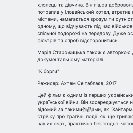
хлопець та дівчина. Він пішов доброволь
потрапив у Іловайський котел, втрати
містами, намагається зрозуміти сутніст
одному, що відчувають під час військови
спільної подорожі на передову. Дуже осо
фільтрів та спроб відсторонитись.
Марія Старожицька також є авторкою до
документальному матеріалі.
"Кіборги"
Режисер: Ахтем Сеітаблаєв, 2017
Цей фільм є одним із перших українськ
української війни. Він зосереджується 
відомий за такими作品ами, як "Хайтарма"
стрічку про трагічні події, які ще трив
наших очах, практично без жодної часов