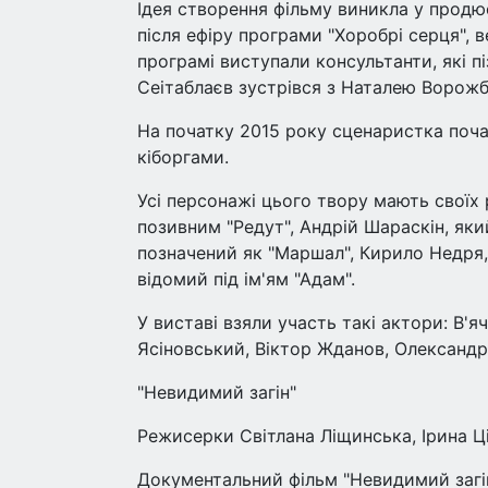
Ідея створення фільму виникла у прод
після ефіру програми "Хоробрі серця", в
програмі виступали консультанти, які п
Сеітаблаєв зустрівся з Наталею Ворожби
На початку 2015 року сценаристка поча
кіборгами.
Усі персонажі цього твору мають своїх 
позивним "Редут", Андрій Шараскін, як
позначений як "Маршал", Кирило Недря, 
відомий під ім'ям "Адам".
У виставі взяли участь такі актори: В'
Ясіновський, Віктор Жданов, Олександр
"Невидимий загін"
Режисерки Світлана Ліщинська, Ірина Ці
Документальний фільм "Невидимий загін"