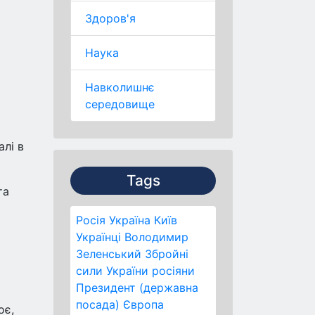
Здоров'я
Наука
Навколишнє
середовище
алі в
Tags
та
Росія
Україна
Київ
Українці
Володимир
Зеленський
Збройні
сили України
росіяни
Президент (державна
посада)
Європа
оє,