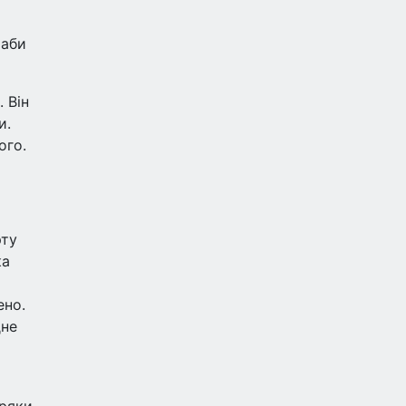
 аби
 Він
и.
ого.
рту
ка
енo.
дне