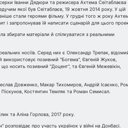
юсерки Іванни Дядюри та режисера Ахтема Сеітаблаєва
едучим якої був Сеітаблаєв, 19 жовтня 2014 року. У цій
ізніше стали героями фільму. У грудні того ж року Ахте
т і запропонував їй написати сценарій для цього проек
ла збирати матеріали й спілкуватися з реальними
реальних носіїв. Серед них є Олександр Трепак, відомий
ий використовує позивний "Богема", Євгеній Жуков,
що носить позивний "Доцент", та Євгеній Межевікін,
ячеслав Довженко, Макар Тихомиров, Андрій Ісаєнко, Ро
 Піскунов, Костянтин Темляк та Роман Семисал.
лик та Аліна Горлова, 2017 року.
 розповідає про участь українок у війні на Донбасі.