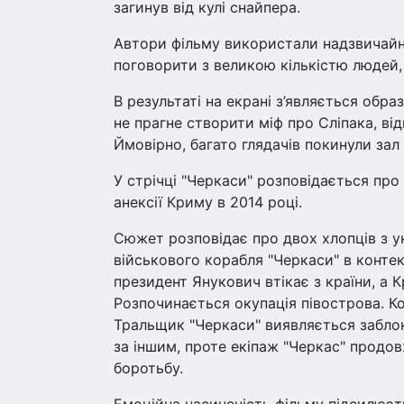
загинув від кулі снайпера.
Автори фільму використали надзвичайно
поговорити з великою кількістю людей, я
В результаті на екрані з’являється обр
не прагне створити міф про Сліпака, ві
Ймовірно, багато глядачів покинули зал
У стрічці "Черкаси" розповідається про
анексії Криму в 2014 році.
Сюжет розповідає про двох хлопців з ук
військового корабля "Черкаси" в контек
президент Янукович втікає з країни, а К
Розпочинається окупація півострова. К
Тральщик "Черкаси" виявляється заблок
за іншим, проте екіпаж "Черкас" продовж
боротьбу.