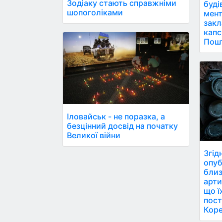
Зодіаку стають справжніми
буді
шопоголіками
мент
закл
капс
Пош
Іловайськ - не поразка, а
безцінний досвід на початку
Великої війни
Згід
опуб
близ
арти
що ї
пост
Коре