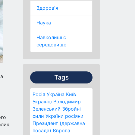
Здоров'я
Наука
Навколишнє
середовище
та
Tags
Росія
Україна
Київ
Українці
Володимир
Зеленський
Збройні
сили України
росіяни
ого
Президент (державна
олик,
посада)
Європа