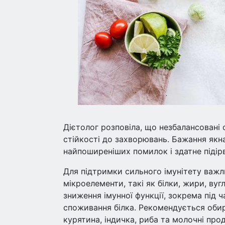
Дієтолог розповіла, що незбалансовані
стійкості до захворювань. Бажання якн
найпоширеніших помилок і здатне підірв
Для підтримки сильного імунітету важли
мікроелементи, такі як білки, жири, вуг
зниження імунної функції, зокрема під 
споживання білка. Рекомендується обира
курятина, індичка, риба та молочні про