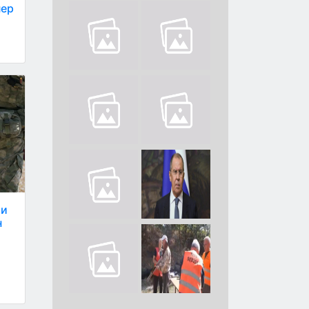
пер
ли
н