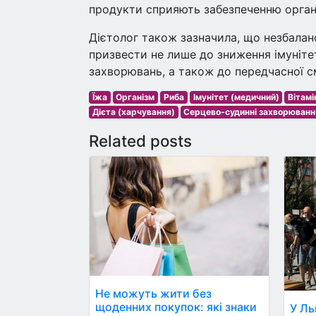
продукти сприяють забезпеченню органі
Дієтолог також зазначила, що незбалан
призвести не лише до зниження імунітет
захворювань, а також до передчасної с
Їжа
Організм
Риба
Імунітет (медичний)
Вітамі
Дієта (харчування)
Серцево-судинні захворюванн
Related posts
Не можуть жити без
щоденних покупок: які знаки
У Ль