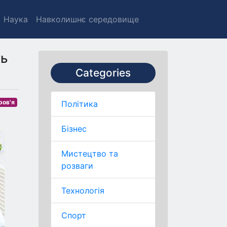
Наука
Навколишнє середовище
ть
Categories
ров'я
Політика
Бізнес
Мистецтво та
розваги
Технологія
Спорт