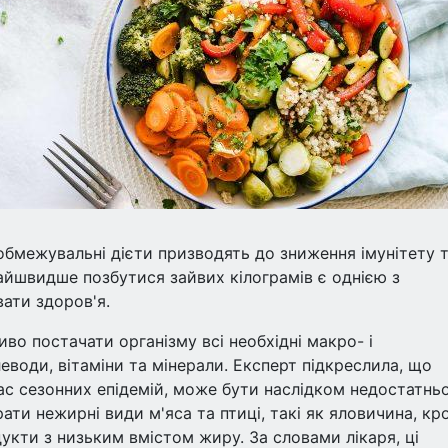
 обмежувальні дієти призводять до зниження імунітету 
айшвидше позбутися зайвих кілограмів є однією з
ати здоров'я.
во постачати організму всі необхідні макро- і
леводи, вітаміни та мінерали. Експерт підкреслила, що
час сезонних епідемій, може бути наслідком недостатнь
ти нежирні види м'яса та птиці, такі як яловичина, кр
дукти з низьким вмістом жиру. За словами лікаря, ці