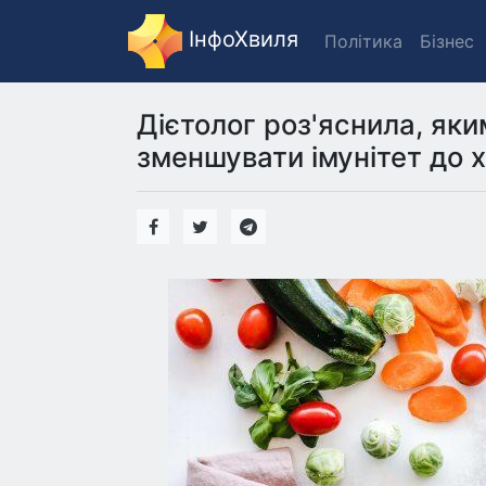
ІнфоХвиля
Політика
Бізнес
Дієтолог роз'яснила, як
зменшувати імунітет до 