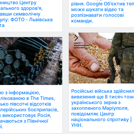
вництво Центру
рівня. Google Об'єктив те
ального здоров'я,
може шукати відео та
авши символічну
розпізнавати голосові
улу: ФОТО - Львівська
команди.
та
Російські війська здійсни
но з інформацією,
вивезення ще 8 тисяч тон
лікованою в The Times,
українського зерна з
ько півсотні відсотків
захопленого Маріуполя,
лерійських боєприпасів,
повідомляє Центр
х використовує Росія,
національного спротиву |
ачаються з Північної
УНН.
ї.