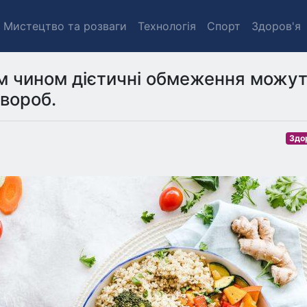
Мистецтво та розваги
Технологія
Спорт
Здоров'я
им чином дієтичні обмеження можу
хвороб.
Здо