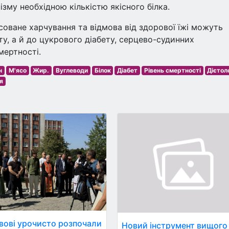
зму необхідною кількістю якісного білка.
соване харчування та відмова від здорової їжі можуть
у, а й до цукрового діабету, серцево-судинних
мертності.
н
М'ясо
Жир.
Вуглеводи
Білок
Діабет
Рівень смертності
Дієтол
я
вові урочисто розпочали
Новий інструмент вищого