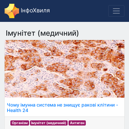
ІнфоХвиля
Імунітет (медичний)
Чому імунна система не знищує ракові клітини -
Health 24
Організм
Імунітет (медичний)
Антиген