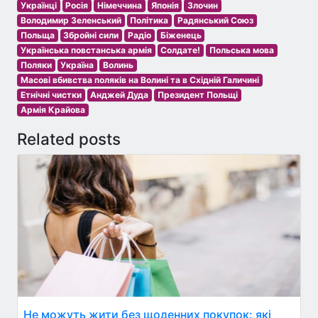
Українці
Росія
Німеччина
Японія
Злочин
Володимир Зеленський
Політика
Радянський Союз
Польща
Збройні сили
Радіо
Біженець
Українська повстанська армія
Солдате!
Польська мова
Поляки
Україна
Волинь
Масові вбивства поляків на Волині та в Східній Галичині
Етнічні чистки
Анджей Дуда
Президент Польщі
Армія Крайова
Related posts
Не можуть жити без щоденних покупок: які