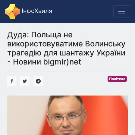
ІнфоХвиля
Дуда: Польща не
використовуватиме Волинську
трагедію для шантажу України
- Новини bigmir)net
Політика