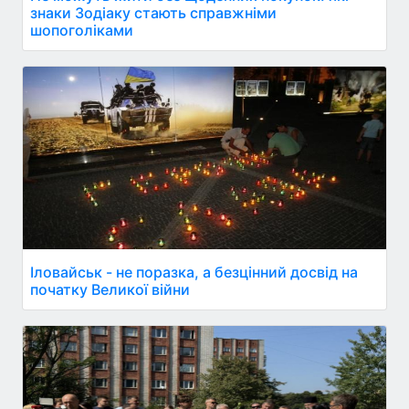
знаки Зодіаку стають справжніми
шопоголіками
Іловайськ - не поразка, а безцінний досвід на
початку Великої війни