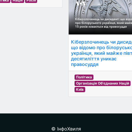
ітика
Нація
Росія
Кіберзлочинець чи дисид
що відомо про білоруськ
українця, який майже пів
десятиліття уникає
правосуддя
Політика
Організація Об'єднаних Націй
Київ
© ІнфоХвиля