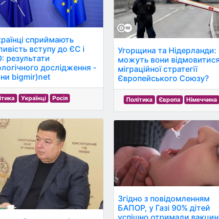
країнці сприймають
ивість вступу до ЄС і
Угорщина та Нідерланди:
: результати
можуть вони відмовитися
ологічного дослідження -
міграційної стратегії
ни bigmir)net
Європейського Союзу?
ітика
Українці
Росія
Політика
Європа
Німеччина
Згідно з повідомленням
БАПОР, у Газі 90% дітей
успішно отримали вакцин