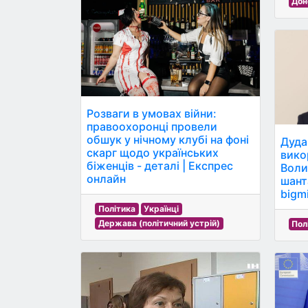
Дон
Розваги в умовах війни:
правоохоронці провели
обшук у нічному клубі на фоні
Дуда
скарг щодо українських
вико
біженців - деталі | Експрес
Воли
онлайн
шант
bigmi
Політика
Українці
Держава (політичний устрій)
Пол