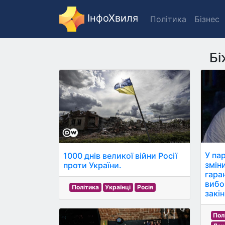
ІнфоХвиля
Політика
Бізнес
Бі
У пар
1000 днів великої війни Росії
змін
проти України.
гара
вибо
Політика
Українці
Росія
закін
Пол