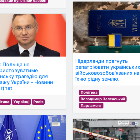
ецький вугільний басейн
Нідерланди прагнуть
: Польща не
репатріювати українськи
ристовуватиме
військовозобов'язаних на
нську трагедію для
їхню рідну землю.
ажу України - Новини
r)net
Політика
Володимир Зеленський
ітика
Українці
Росія
Парламент