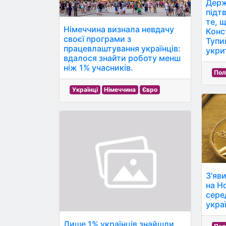
Держ
підт
те, 
Німеччина визнала невдачу
Конс
своєї програми з
Тупи
працевлаштування українців:
укрит
вдалося знайти роботу менш
ніж 1% учасників.
Пол
Українці
Німеччина
Євро
З'яв
на Н
сере
укра
Лише 1% українців знайшли