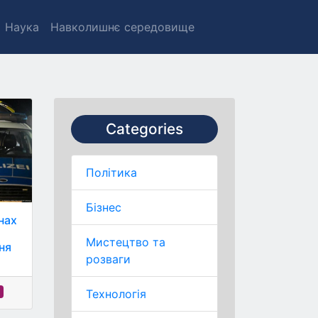
Наука
Навколишнє середовище
Categories
Політика
Бізнес
нах
Мистецтво та
ня
розваги
.
Технологія