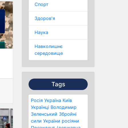
Спорт
Здоров'я
Наука
Навколишнє
середовище
х
Tags
Росія
Україна
Київ
Українці
Володимир
Зеленський
Збройні
сили України
росіяни
Президент (державна