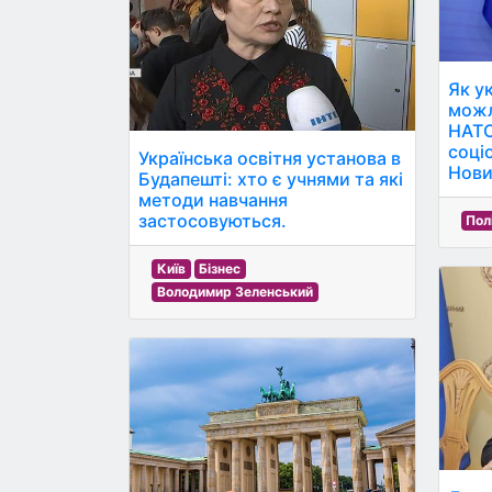
Як у
можл
НАТО
соці
Українська освітня установа в
Нови
Будапешті: хто є учнями та які
методи навчання
застосовуються.
Пол
Київ
Бізнес
Володимир Зеленський