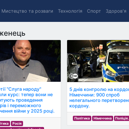
Мистецтво та розваги
Технологія
Спорт
Здоров'я
женець
тії "Слуга народу"
5 днів контролю на кордо
или курс: тепер вони не
Німеччини: 900 спроб
нтують проведення
нелегального перетворен
рів і переможного
кордону.
чення війни у 2025 році.
Політика
Німеччина
Поліція
ітика
Росія