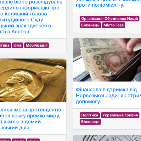
авне бюро розслідувань
проти поліомієліту.
вердило інформацію про
що колишній голова
Організація Об'єднаних Націй
титуційного Суду
цький знаходиться в
Біженець
Місто Газа
ті в Австрії.
ітика
Київ
Мобілізація
Фінансова підтримка від
Норвезької ради: як отри
допомогу.
илися імена претендентів
обелівську премію миру,
Політика
Українська гривня
д яких є відомий
Біженець
їнський діяч.