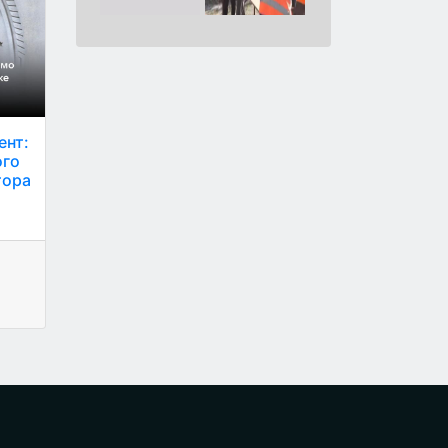
ент:
ого
тора