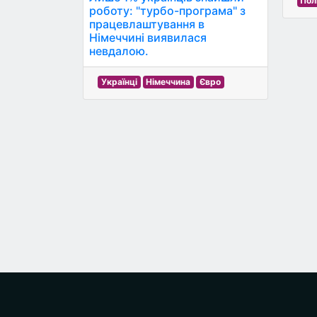
Пол
роботу: "турбо-програма" з
працевлаштування в
Німеччині виявилася
невдалою.
Українці
Німеччина
Євро