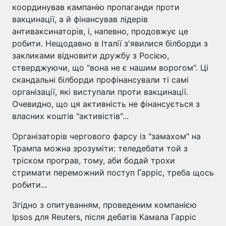
координував кампанію пропаганди проти
вакцинації, а й фінансував лідерів
антиваксинаторів, і, напевно, продовжує це
робити. Нещодавно в Італії з'явилися білборди з
закликами відновити дружбу з Росією,
стверджуючи, що "вона не є нашим ворогом". Ці
скандальні білборди профінансували ті самі
організації, які виступали проти вакцинації.
Очевидно, що ця активність не фінансується з
власних коштів "активістів"...
Організаторів чергово­го фарсу із "замахом" на
Трампа можна зрозумі­ти: теледебати той з
тріском програв, тому, аби бодай трохи
стримати переможний поступ Гарріс, треба щось
робити...
Згідно з опитуванням, проведеним компанією
Ipsos для Reuters, після дебатів Камала Гарріс