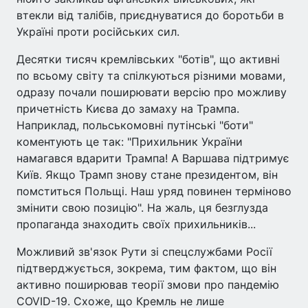
втекли від талібів, приєднуватися до боротьби в
Україні проти російських сил.
Десятки тисяч кремлівських "ботів", що активні
по всьому світу та спілкуються різними мовами,
одразу почали поширювати версію про можливу
причетність Києва до замаху на Трампа.
Наприклад, польськомовні путінські "боти"
коментують це так: "Прихильник України
намагався вдарити Трампа! А Варшава підтримує
Київ. Якщо Трамп знову стане президентом, він
помститься Польщі. Наш уряд повинен терміново
змінити свою позицію". На жаль, ця безглузда
пропаганда знаходить своїх прихильників...
Можливий зв'язок Рути зі спецслужбами Росії
підтверджується, зокрема, тим фактом, що він
активно поширював теорії змови про пандемію
COVID-19. Схоже, що Кремль не лише