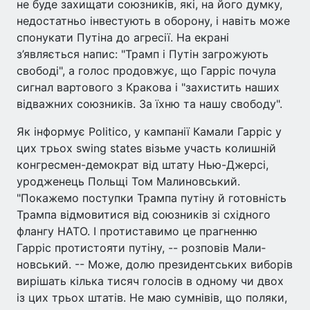
не буде захищати союзників, які, на його думку,
недостатньо інвестують в оборону, і навіть може
спонукати Путіна до агресії. На екрані
з’являється напис: "Трамп і Путін загрожують
свободі", а голос продовжує, що Гарріс почула
сигнал вартового з Кракова і "захистить наших
відважних союзників. За їхню та нашу свободу".
Як інформує Politico, у кам­панії Камали Гарріс у
цих трьох swing states візьме участь ко­лишній
конгресмен-демократ від штату Нью-Джерсі,
уродже­нець Польщі Том Малиновський.
"Покажемо поступки Трампа пу­тіну й готовність
Трампа відмо­витися від союзників зі східно­го
флангу НАТО. І протиставимо це прагненню
Гарріс протисто­яти путіну, -- розповів Мали­
новський. -- Може, долю пре­зидентських виборів
вирішать кілька тисяч голосів в одному чи двох
із цих трьох штатів. Не маю сумнівів, що поляки,