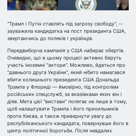
"Трамп і Путін ставлять під загрозу свободу", --
зауважила кандидатка на пост президента США,
звертаючись до поляків і українців.
Передвиборча кампанія у США набирає обертів.
Очевидно, що в цьому процесі активно беруть
участь іноземні "актори". Можливо, йдеться про
"давнього друга України", який нібито намагався
вбити колишнього президента США Дональда
Трампа у Флориді — ймовірно, під контролем
російських спецслужб, за вказівками яких він і
діяв. Мета цієї "вистави" полягає не лише в тому,
щоб налаштувати Трампа і його прихильників
проти Києва, а також привернути увагу до
республіканського кандидата, повернувши його в
центр політичної боротьби. Після невдалих