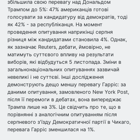
збільшила свою перевагу над Дональдом
Трампом до 5%: 47% американців готові
голосувати за кандидатуру від демократів, тоді
як 42% - за республіканця. На момент
проведення опитування наприкінці серпня
різниця між кандидатами становила 4%. Однак,
як зазначає Reuters, дебати, ймовірно, не
матимуть суттєвого впливу на результати
виборів, які відбудуться 5 листопада. Зміни в
загальнонаціональних опитуваннях зазвичай
невеликі і не суттєві. Інші дослідження
демонструють дещо меншу перевагу Гарріс: за
даними опитування, замовленого New York Post,
після її перемоги в дебатах, вона випереджає
Трампа лише на 3%. Це свідчить про те, що в
порівнянні з аналогічним опитуванням після
серпневого з'їзду Демократичної партії в Чикаго,
перевага Гарріс зменшилася на 1%.