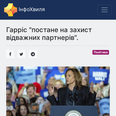
ІнфоХвиля
Гарріс "постане на захист
відважних партнерів".
Політика