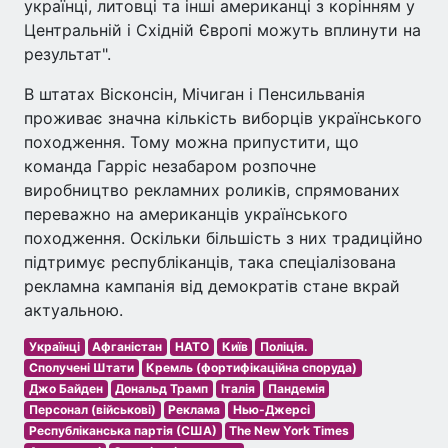
укра­їнці, литовці та інші американці з корінням у
Центральній і Схід­ній Європі можуть вплинути на
результат".
В штатах Вісконсін, Мічиган і Пенсильванія
проживає значна кількість виборців українського
походження. Тому можна припустити, що
команда Гарріс незабаром розпочне
виробництво рекламних роликів, спрямованих
переважно на американців українського
походження. Оскільки більшість з них традиційно
підтримує республіканців, така спеціалізована
рекламна кампанія від демократів стане вкрай
актуальною.
Українці
Афганістан
НАТО
Київ
Поліція.
Сполучені Штати
Кремль (фортифікаційна споруда)
Джо Байден
Дональд Трамп
Італія
Пандемія
Персонал (військові)
Реклама
Нью-Джерсі
Республіканська партія (США)
The New York Times