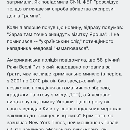
затримали. Як повідомила CNN, ФБР "розслідує
те, що виглядає як спроба вбивства експрези­
дента Трампа".
Коли я вперше почув цю но­вину, відразу подумав:
"Зараз там точно знайдуть візитку Яро­ша"... І не
помилився -- "україн­ський слід" потенційного
напад­ника невдовзі "намалювався".
Американська поліція повідомила, що 58-річний
Раян Веслі Рут, який нещодавно потрапив за
ґрати, має не лише кримінальне минуле (в період
з 2001 по 2010 рік він був засуджений за
незаконне володіння автоматичною зброєю,
крадіжки та втечу з місця ДТП), а й яскраво
виражену підтримку України. Цього року він
навіть відвідав Київ і у своїх соціальних мережах
закликав до "знищення кремля". Крім того, як
зазначає New York Times, цей мешканець Гаваїв
нібито закликав афганських військових, які