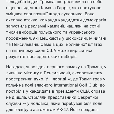
теледебатів для Трампа, цю роль взяла на себе
віцепрезидентка Камала Гарріс, яка поступово
зміцнює свої позиції щодо суперника. Вона
активно атакує: команда кандидатки демократів
запустила рекламні кампанії, націлені на сотні
тисяч виборців польського та українського
походження, які мешкають у Вісконсині, Мічиґані
та Пенсильванії. Саме в цих "коливних" штатах
на північному сході США може вирішитися
результат президентських виборів.
Нагадаю, унаслідок пер­шого замаху на Трампа, у
липні на мітингу в Пен­сильванії, експрезиденту
про­стрелили вухо. У Флориді ж, де Трамп грав у
ґольф на полі влас­ного International Golf Club, до
пострілів у кандидата в прези­денти США справа
не дійшла. Стріляли представники Секрет­ної
служби -- у чоловіка, який пе­ребував біля поля
для ґольфу з автоматом АК-47. Його невдовзі