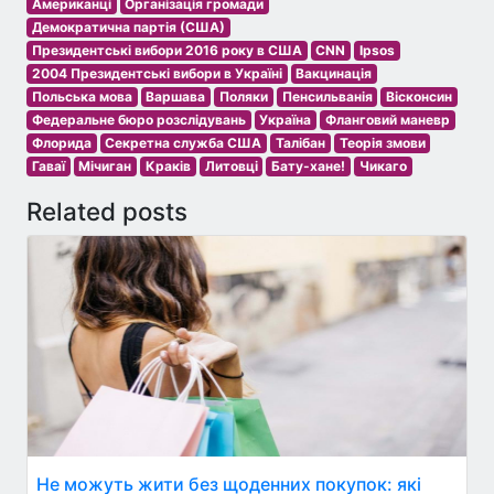
Американці
Організація громади
Демократична партія (США)
Президентські вибори 2016 року в США
CNN
Ipsos
2004 Президентські вибори в Україні
Вакцинація
Польська мова
Варшава
Поляки
Пенсильванія
Вісконсин
Федеральне бюро розслідувань
Україна
Фланговий маневр
Флорида
Секретна служба США
Талібан
Теорія змови
Гаваї
Мічиган
Краків
Литовці
Бату-хане!
Чикаго
Related posts
Не можуть жити без щоденних покупок: які