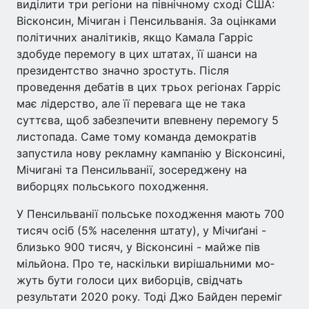
виділити три регіони на північному сході США:
Вісконсин, Мічиган і Пенсильванія. За оцінками
політичних аналітиків, якщо Камала Гарріс
здобуде перемогу в цих штатах, її шанси на
президентство значно зростуть. Після
проведення дебатів в цих трьох регіонах Гарріс
має лідерство, але її перевага ще не така
суттєва, щоб забезпечити впевнену перемогу 5
листопада. Саме тому команда демократів
запустила нову рекламну кампанію у Вісконсині,
Мічигані та Пенсильванії, зосереджену на
виборцях польського походження.
У Пенсильванії польське по­ходження мають 700
тисяч осіб (5% населення штату), у Мічиґа­ні -
близько 900 тисяч, у Віскон­сині - майже пів
мільйона. Про те, наскільки вирішальними мо­
жуть бути голоси цих виборців, свідчать
результати 2020 року. Тоді Джо Байден переміг