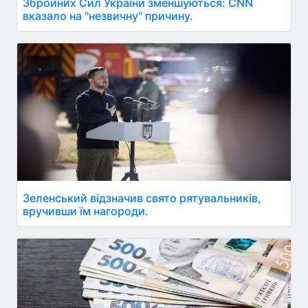
Збройних Сил України зменшуються: CNN
вказало на "незвичну" причину.
Зеленський відзначив свято рятувальників,
вручивши їм нагороди.