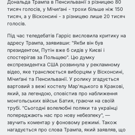
До­нальда Трампа в Пенсильванії з різницею 80
тисяч голосів, у Мі­чиґані - трохи більше ніж 150
ти­сяч, а у Вісконсині - з різницею лише 20 тисяч
голосів.
Під час теледебатів Гарріс висловила критику на
адресу Трампа, заявивши: "Якби він був
президентом, Путін вже б сидів у Києві і
спостерігав за Польщею". Цю думку
експрезидентка США розвинула у рекламному
відео, яке транслюється виборцям у Вісконсині,
Мічиґані та Пенсильванії. У ролику згадується
вартовий з вежі костелу Мар'яцького в Кракові,
який, за легендою, сповістив про наближення
монгольських військ Батия, граючи на своїй
трубі. "Сьогодні волелюбні поляки та українці
попереджають нас про нову небезпеку", —
звучить коментар у фоновому режимі. Також
нагадується про слова Трампа, який заявляв, що