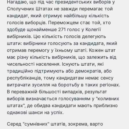
Нагадаю, що під час президентських виборів у
Сполучених Штатах не завжди перемагає той
кандидат, який отримує найбільшу кількість
голосів виборців. Переможцем стає той, хто
здобуде щонайменше 271 голос у Колегії
вибірників. Цю кількість голосів делегують
штати: вибірники голосують за кандидата, який
отримав перемогу у їхньому штаті. Кожен штат
має різну кількість вибірників, що залежить від
чисельності населення. Існують штати, які
традиційно підтримують або демократів, або
республіканців, тому кандидатам немає сенсу
витрачати зусилля на боротьбу в таких регіонах.
В переважній більшості випадків, результат
виборів визначається голосуванням у "коливних
штатах", де обидва кандидати мають приблизно
однакові шанси на успіх.
Серед "сумнівних" штатів, зокрема, варто