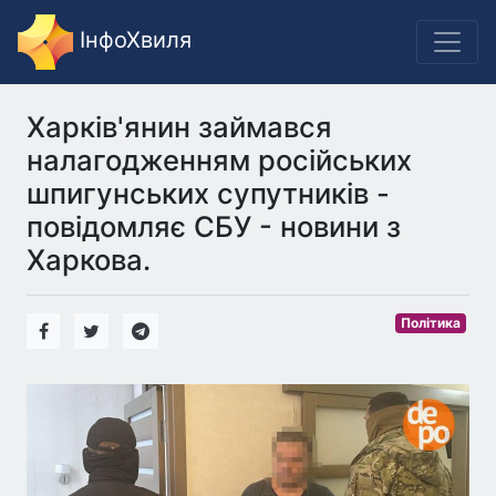
ІнфоХвиля
Харків'янин займався
налагодженням російських
шпигунських супутників -
повідомляє СБУ - новини з
Харкова.
Політика