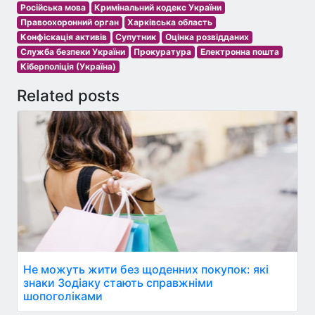
Російська мова
Кримінальний кодекс України
Правоохоронний орган
Харківська область
Конфіскація активів
Супутник
Оцінка розвідданих
Служба безпеки України
Прокуратура
Електронна пошта
Кіберполіція (Україна)
Related posts
Не можуть жити без щоденних покупок: які
знаки Зодіаку стають справжніми
шопоголіками