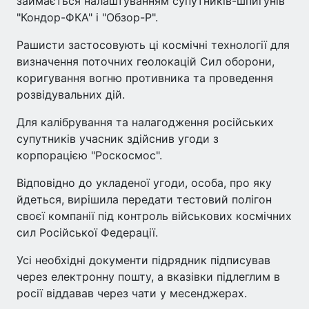
займається налаштуванням супутників-шпигунів
"Кондор-ФКА" і "Обзор-Р".
Рашисти застосовують ці космічні технології для
визначення поточних геолокацій Сил оборони,
коригування вогню противника та проведення
розвідувальних дій.
Для калібрування та налагодження російських
супутників учасник здійснив угоди з
корпорацією "Роскосмос".
Відповідно до укладеної угоди, особа, про яку
йдеться, вирішила передати тестовий полігон
своєї компанії під контроль військових космічних
сил Російської Федерації.
Усі необхідні документи підрядник підписував
через електронну пошту, а вказівки підлеглим в
росії віддавав через чати у месенджерах.