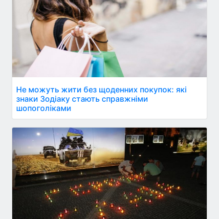
Не можуть жити без щоденних покупок: які
знаки Зодіаку стають справжніми
шопоголіками