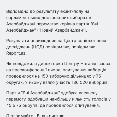
Відповідно до результату екзит-полу на
парламентських дострокових виборах в
Азербайджані перемагає керівна партія "Єні
Азербайджан" ("Новий Азербайджан").
Результати оприлюднив на Центр соціологічних
досліджень (ЦСД) повідомляє, повідомляє
Report.az.
Як повідомила директорка Центру Наталія Ісаєва
на пресконференції вчора, опитування виборців
проводилося на 150 виборчих дільницях у 75
округах. У ньому взяло участь 136 520 виборців.
Партія "Єні Азербайджан" здобула впевнену
перемогу, здобувши найбільшу кількість голосів у
45 з 75 округів, де проводилося опитування.
Підтримайте LB.ua криптою!