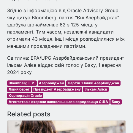
Згідно з інформацією від Oracle Advisory Group,
яку цитує Bloomberg, партія "Єні Азербайджан"
здобула щонайменше 62 з 125 місць у
парламенті. Тим часом, незалежні кандидати
отримали 43 місця. Інші місця розподілилися між
меншими провладними партіями.
Світлина: EPA/UPG Азербайджанський президент
Ільхам Алієв віддає свій голос у Баку, 1 вересня
2024 року
Bloomberg L.P.
Азербайджан
Партія "Новий Азербайджан
Лівий берег
Президент Азербайджану
Ільхам Алієв
Корпорація Oracle
Агентство з охорони навколишнього середовища США
Баку
Related posts