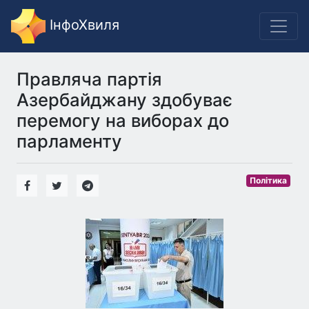
ІнфоХвиля
Правляча партія
Азербайджану здобуває
перемогу на виборах до
парламенту
Політика