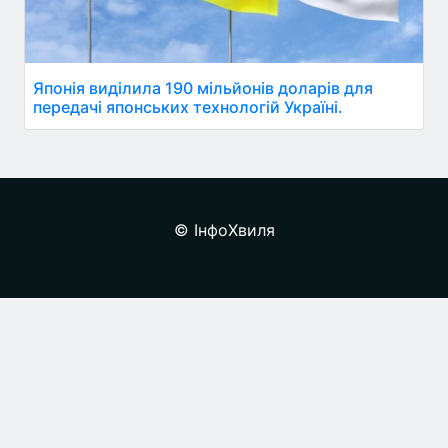
Японія виділила 190 мільйонів доларів для
передачі японських технологій Україні.
© ІнфоХвиля