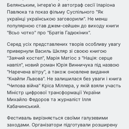
Белянським, інтерв'ю й автограф сесії Іларіона
Павлюка та показ фільму Суспільного "Як
українці українською заговорили". Не менш
популярною став джем-сейшен до виходу книги
"Всьо чотко" про "Братів Гадюкіних".
Серед усіх представлених творів особливу увагу
привернули Василь Шкляр зі своєю книгою
"Заячий костел", Марія Матіос з "Нація: серце
навпіл", новий роман Юрія Винничука під назвою
"Наречена вітру", а також оновлене видання
"Кнайпи Львова". Не залишилася без уваги і книга
"Чипова війна" Кріса Міллера, у якій взяли участь
Міністр цифрової трансформації України
Михайло Федоров та журналіст Ілля
Кабачинський.
Фестиваль вирізняється своїми галузевими
заходами. Організатори підготували розширену