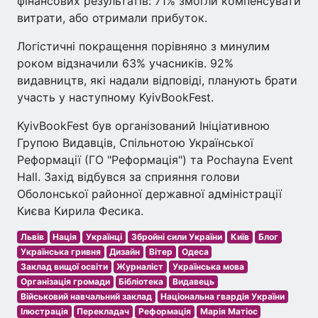
фінансових результатів: 71% змогли компенсувати
витрати, або отримали прибуток.
Логістичні покращення порівняно з минулим
роком відзначили 63% учасників. 92%
видавництв, які надали відповіді, планують брати
участь у наступному KyivBookFest.
KyivBookFest був організований Ініціативною
Групою Видавців, Спільнотою Української
Реформації (ГО "Реформація") та Pochayna Event
Hall. Захід відбувся за сприяння голови
Оболонської районної державної адміністрації
Києва Кирила Фесика.
Львів
Нація
Українці
Збройні сили України
Київ
Блог
Українська гривня
Дизайн
Вітер
Одеса
Заклад вищої освіти
Журналіст
Українська мова
Організація громади
Бібліотека
Видавець
Військовий навчальний заклад
Національна гвардія України
Ілюстрація
Перекладач
Реформація
Марія Матіос