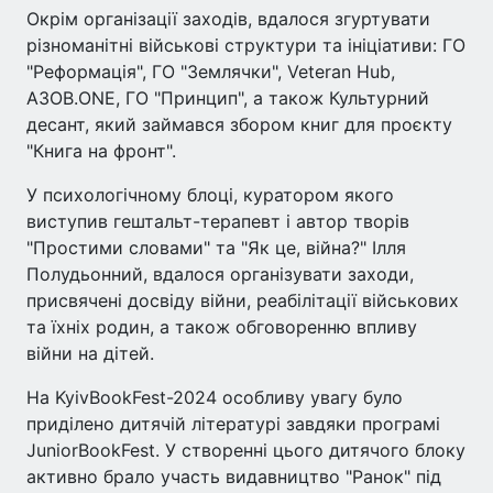
Окрім організації заходів, вдалося згуртувати
різноманітні військові структури та ініціативи: ГО
"Реформація", ГО "Землячки", Veteran Hub,
АЗОВ.ONE, ГО "Принцип", а також Культурний
десант, який займався збором книг для проєкту
"Книга на фронт".
У психологічному блоці, куратором якого
виступив гештальт-терапевт і автор творів
"Простими словами" та "Як це, війна?" Ілля
Полудьонний, вдалося організувати заходи,
присвячені досвіду війни, реабілітації військових
та їхніх родин, а також обговоренню впливу
війни на дітей.
На KyivBookFest-2024 особливу увагу було
приділено дитячій літературі завдяки програмі
JuniorBookFest. У створенні цього дитячого блоку
активно брало участь видавництво "Ранок" під