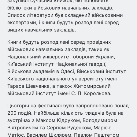
закупівлі сучасних книжок, які поповнять
бібліотеки військових навчальних закладів.
Список літератури був складений військовими
експертами, і книги будуть розподілені серед
вищих навчальних закладів.
Книги будуть розподілені серед провідних
військових навчальних закладів, таких як
Національний університет оборони України,
Київський інститут Національної гвардії,
Військова академія в Одесі, Військовий інститут
Київського національного університету імені
Тараса Шевченка, а також Житомирський
військовий інститут імені С. П. Корольова.
Цьогоріч на фестивалі було запропоновано понад
200 подій. Найбільша кількість глядачів була на
зустрічах з Максом Кідруком, Володимиром
В'ятровичем та Сергієм Руденком, Марією
Матіос, Василем Шклярем, Павлом Паштетом