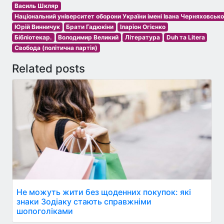
Василь Шкляр
Національний університет оборони України імені Івана Черняховсько
Юрій Винничук
Брати Гадюкіни
Іларіон Огієнко
Бібліотекар.
Володимир Великий
Література
Duh та Litera
Свобода (політична партія)
Related posts
Не можуть жити без щоденних покупок: які
знаки Зодіаку стають справжніми
шопоголіками