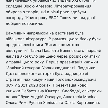
найзначніших українських видань XXI століття,
складені Вірою Агеєвою. Літературознавиця
обирала з творів, які в різні роки здобули
нагороду "Книга року BBC". Таким чином, до її
добірки потрапили:
Важливим напрямком на фестивалі була
військова література. В рамках цього блоку були
представлені книги "Битись не можна
відступити" Павла Паштета Белянського, перший
наклад якої було знищено через російську атаку
у травні цього року. Перша презентація книжки
"Залізний генерал. Уроки людяності" Людмили
Долгоновської - авторка була радницею зі
стратегічних комунікацій Головнокомандувача
ЗСУ у 2021-2023 роках. Презентація нової
книжки Себастьяна Юнґера "Свобода", спікерами
до якої були Андрій Овчарук, Анастасія Мохіна,
Олена Риж, Руслан Халіков та Ольга Корнюшина.