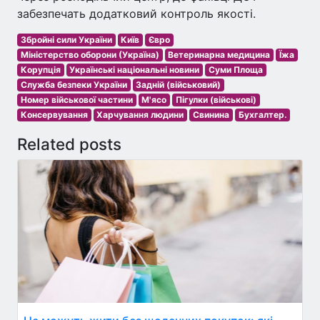
забезпечать додатковий контроль якості.
Збройні сили України
Київ
Євро
Міністерство оборони (Україна)
Ветеринарна медицина
Їжа
Корупція
Українські національні новини
Суми Площа
Служба безпеки України
Задній (військовий)
Номер військової частини
М'ясо
Пігулки (військові)
Консервування
Харчування людини
Свинина
Бухгалтер.
Related posts