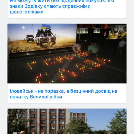
Не можуть жити без щоденних покупок: які
знаки Зодіаку стають справжніми
шопоголіками
Іловайськ - не поразка, а безцінний досвід на
початку Великої війни