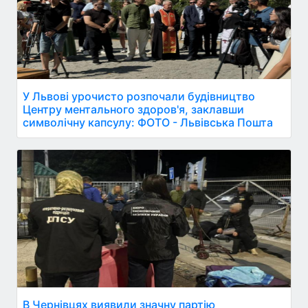
У Львові урочисто розпочали будівництво
Центру ментального здоров'я, заклавши
символічну капсулу: ФОТО - Львівська Пошта
В Чернівцях виявили значну партію