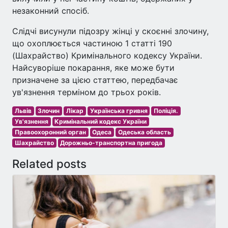
незаконний спосіб.
Слідчі висунули підозру жінці у скоєнні злочину,
що охоплюється частиною 1 статті 190
(Шахрайство) Кримінального кодексу України.
Найсуворіше покарання, яке може бути
призначене за цією статтею, передбачає
ув'язнення терміном до трьох років.
Львів
Злочин
Лікар
Українська гривня
Поліція.
Ув'язнення
Кримінальний кодекс України
Правоохоронний орган
Одеса
Одеська область
Шахрайство
Дорожньо-транспортна пригода
Related posts