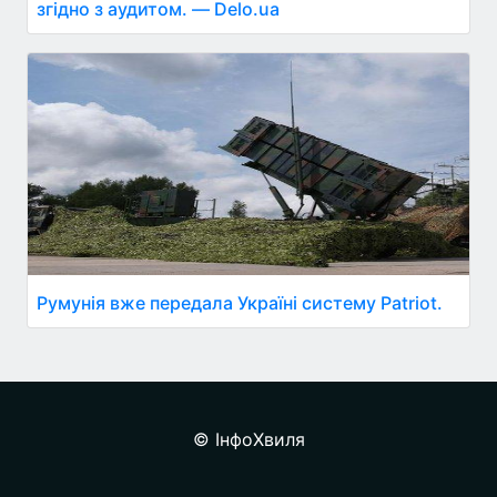
згідно з аудитом. — Delo.ua
Румунія вже передала Україні систему Patriot.
© ІнфоХвиля