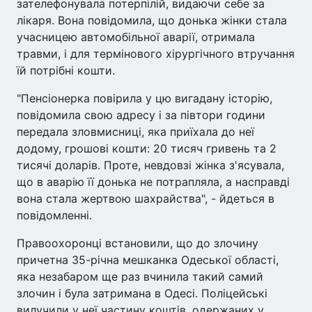
зателефонувала потерпілій, видаючи себе за
лікаря. Вона повідомила, що донька жінки стала
учасницею автомобільної аварії, отримала
травми, і для термінового хірургічного втручання
їй потрібні кошти.
"Пенсіонерка повірила у цю вигадану історію,
повідомила свою адресу і за півтори години
передала зловмисниці, яка приїхала до неї
додому, грошові кошти: 20 тисяч гривень та 2
тисячі доларів. Проте, невдовзі жінка з'ясувала,
що в аварію її донька не потрапляла, а насправді
вона стала жертвою шахрайства", - йдеться в
повідомленні.
Правоохоронці встановили, що до злочину
причетна 35-річна мешканка Одеської області,
яка незабаром ще раз вчинила такий самий
злочин і була затримана в Одесі. Поліцейські
вилучили у неї частину коштів, одержаних у