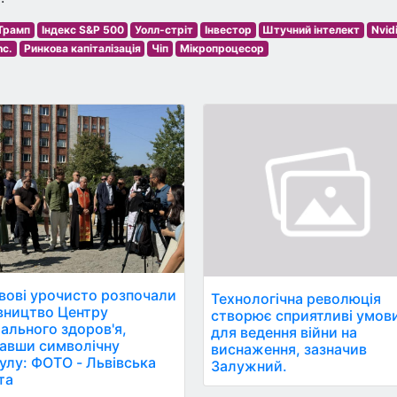
Трамп
Індекс S&P 500
Уолл-стріт
Інвестор
Штучний інтелект
Nvid
nc.
Ринкова капіталізація
Чіп
Мікропроцесор
вові урочисто розпочали
Технологічна революція
вництво Центру
створює сприятливі умов
ального здоров'я,
для ведення війни на
авши символічну
виснаження, зазначив
улу: ФОТО - Львівська
Залужний.
та