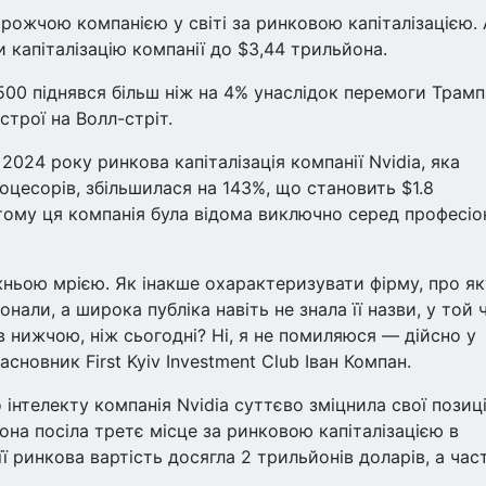
орожчою компанією у світі за ринковою капіталізацією. 
 капіталізацію компанії до $3,44 трильйона.
500 піднявся більш ніж на 4% унаслідок перемоги Трамп
трої на Волл-стріт.
2024 року ринкова капіталізація компанії Nvidia, яка
оцесорів, збільшилася на 143%, що становить $1.8
 тому ця компанія була відома виключно серед професіо
жньою мрією. Як інакше охарактеризувати фірму, про як
нали, а широка публіка навіть не знала її назви, у той 
ів нижчою, ніж сьогодні? Ні, я не помиляюся — дійсно у
асновник First Kyiv Investment Club Іван Компан.
інтелекту компанія Nvidia суттєво зміцнила свої позиці
вона посіла третє місце за ринковою капіталізацією в
ї ринкова вартість досягла 2 трильйонів доларів, а час
.