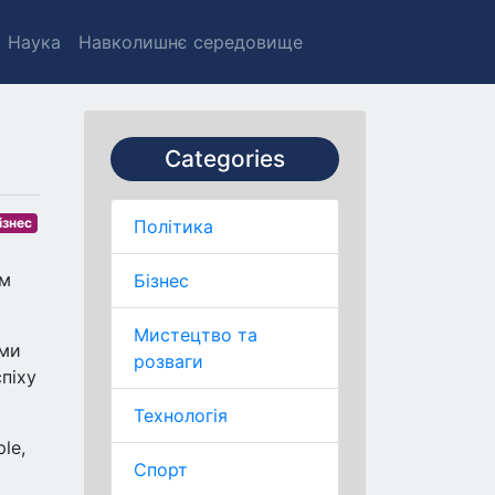
Наука
Навколишнє середовище
Categories
ізнес
Політика
им
Бізнес
Мистецтво та
ями
розваги
піху
Технологія
le,
Спорт