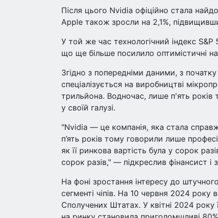
Після цього Nvidia офіційно стала найд
Apple також зросли на 2,1%, підвищивши
У той же час технологічний індекс S&P 
що ще більше посилило оптимістичні нас
Згідно з попередніми даними, з початку 
спеціалізується на виробництві мікропр
трильйона. Водночас, лише п'ять років
у своїй галузі.
"Nvidia — це компанія, яка стала справ
п’ять років тому говорили лише професіо
як її ринкова вартість була у сорок раз
сорок разів," — підкреслив фінансист і з
На фоні зростання інтересу до штучного 
сегменті чіпів. На 10 червня 2024 року 
Сполучених Штатах. У квітні 2024 року ї
на ринку становила приголомшливі 80%