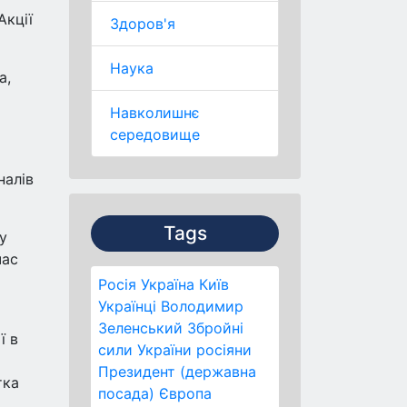
Акції
Здоров'я
Наука
а,
Навколишнє
середовище
налів
Tags
у
час
Росія
Україна
Київ
Українці
Володимир
Зеленський
Збройні
ї в
сили України
росіяни
Президент (державна
тка
посада)
Європа