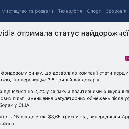
Мистецтво та розваги
Технологія
Спорт
Здоров'я
vidia отримала статус найдорожчої
Б
на фондовому ринку, що дозволило компанії стати перш
ацією, що перевищує 3,6 трильйона доларів.
dia піднялися на 2,2% у зв'язку з позитивними очікуванн
ових пільг і зменшення регуляторних обмежень після ус
борах у США.
тість Nvidia досягла $3,65 трильйона, випередивши App
льйона.