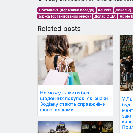
Президент (державна посада)
Reuters
Дональд 
Біржа (організований ринок)
Долар США
Apple I
Related posts
Не можуть жити без
щоденних покупок: які знаки
У Ль
Зодіаку стають справжніми
буді
шопоголіками
мент
закл
капс
Пош