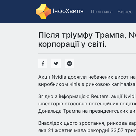
ІнфоХвиля
Політика
Бізнес
Після тріумфу Трампа, N
корпорації у світі.
Акції Nvidia досягли небачених висот 
виробником чіпів з ринковою капіталіз
Згідно з інформацією Reuters, акції Nvi
інвесторів стосовно потенційних податк
Дональда Трампа на президентських ви
Внаслідок цього зростання, ринкова вар
яка 21 жовтня мала рекордні $3,57 три