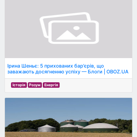
Ірина Шеньє: 5 прихованих бар'єрів, що
заважають досягненню успіху — Блоги | OBOZ.UA
Історія
Розум
Енергія