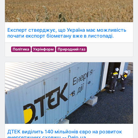
Експерт стверджує, що Україна має можливість
почати експорт біометану вже в листопаді.
Політика
Укрінформ
Природний газ
ДТЕК виділить 140 мільйонів євро на розвиток
енергетичних сховищ -- Delo.ua