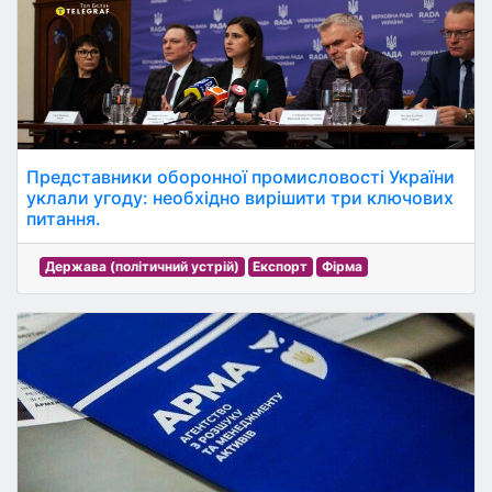
Представники оборонної промисловості України
уклали угоду: необхідно вирішити три ключових
питання.
Держава (політичний устрій)
Експорт
Фірма