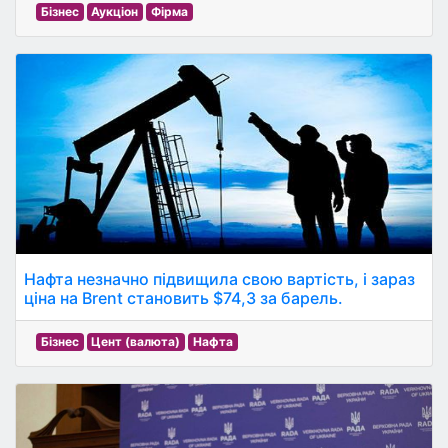
Бізнес
Аукціон
Фірма
Нафта незначно підвищила свою вартість, і зараз
ціна на Brent становить $74,3 за барель.
Бізнес
Цент (валюта)
Нафта