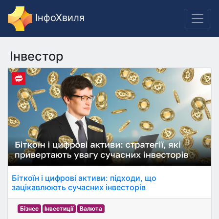
ІнфоХвиля
Інвестор
Біткоїн і цифрові активи: підходи, що
зацікавлюють сучасних інвесторів
Бізнес
Інвестиції
Валюта