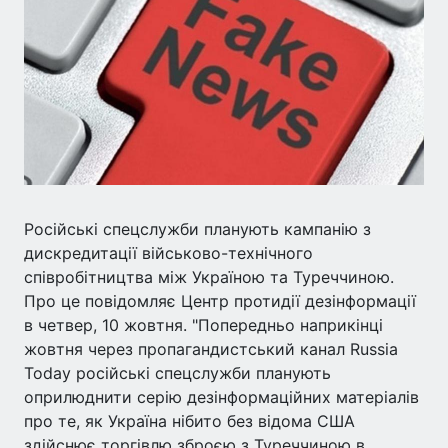
Російські спецслужби планують кампанію з
дискредитації військово-технічного
співробітництва між Україною та Туреччиною.
Про це повідомляє Центр протидії дезінформації
в четвер, 10 жовтня. "Попередньо наприкінці
жовтня через пропагандистський канал Russia
Today російські спецслужби планують
оприлюднити серію дезінформаційних матеріалів
про те, як Україна нібито без відома США
здійснює торгівлю зброєю з Туреччиною в