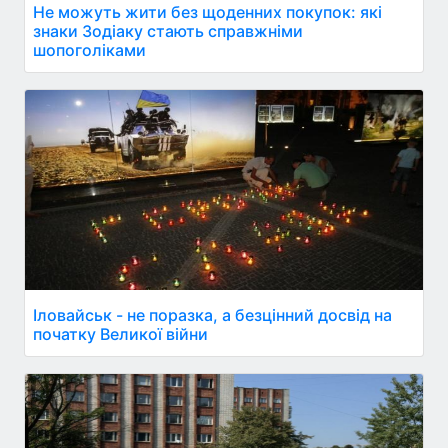
Не можуть жити без щоденних покупок: які
знаки Зодіаку стають справжніми
шопоголіками
Іловайськ - не поразка, а безцінний досвід на
початку Великої війни