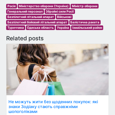
Росія
Міністерство оборони (Україна)
Міністр оборони
Генеральний персонал
Збройні сили Росії
Безпілотний літальний апарат
Військові
Безпілотний бойовий літальний апарат
Балістична ракета
Туреччина
Одеська область
Україна
Ізмаїльський район
Related posts
Не можуть жити без щоденних покупок: які
знаки Зодіаку стають справжніми
шопоголіками