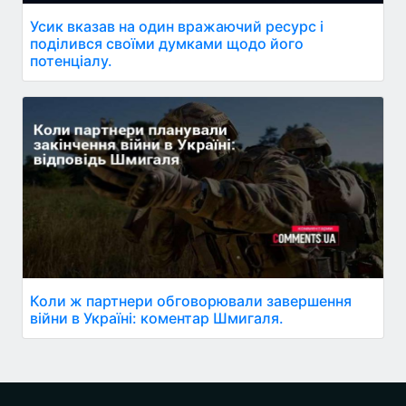
Усик вказав на один вражаючий ресурс і
поділився своїми думками щодо його
потенціалу.
Коли ж партнери обговорювали завершення
війни в Україні: коментар Шмигаля.