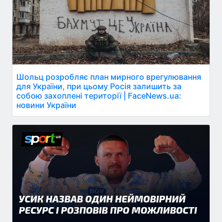
Шольц розробляє план мирного врегулювання
для України, при цьому Росія залишить за
собою захоплені території | FaceNews.ua:
новини України