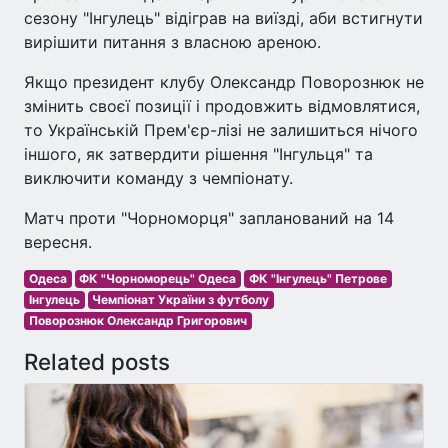
сезону "Інгулець" відіграв на виїзді, аби встигнути
вирішити питання з власною ареною.
Якщо президент клубу Олександр Поворознюк не
змінить своєї позиції і продовжить відмовлятися,
то Українській Прем'єр-лізі не залишиться нічого
іншого, як затвердити рішення "Інгульця" та
виключити команду з чемпіонату.
Матч проти "Чорноморця" запланований на 14
вересня.
Одеса
ФК "Чорноморець" Одеса
ФК "Інгулець" Петрове
Інгулець
Чемпіонат України з футболу
Поворознюк Олександр Григорович
Related posts