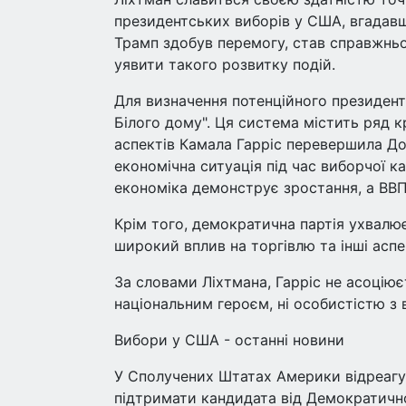
президентських виборів у США, вгадавши
Трамп здобув перемогу, став справжньо
уявити такого розвитку подій.
Для визначення потенційного президент
Білого дому". Ця система містить ряд кр
аспектів Камала Гарріс перевершила Дон
економічна ситуація під час виборчої ка
економіка демонструє зростання, а ВВП 
Крім того, демократична партія ухвалює 
широкий вплив на торгівлю та інші аспе
За словами Ліхтмана, Гарріс не асоціює
національним героєм, ні особистістю 
Вибори у США - останні новини
У Сполучених Штатах Америки відреагу
підтримати кандидата від Демократично