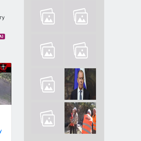
гу
А)
у