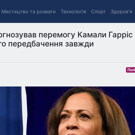
Мистецтво та розваги
Технологія
Спорт
Здоров'я
огнозував перемогу Камали Гарріс
го передбачення завжди
Пол