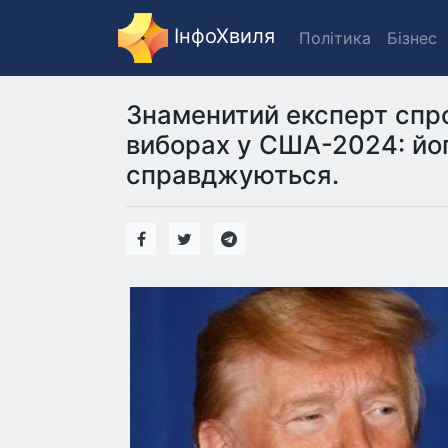
ІнфоХвиля
Політика
Бізнес
Знаменитий експерт спр
виборах у США-2024: йо
справджуються.