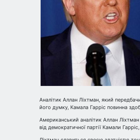
Аналітик Аллан Ліхтман, який передбачи
його думку, Камала Гарріс повинна здо
Американський аналітик Аллан Ліхтман
від демократичної партії Камали Гаррі
Ліхтман славиться своєю здатністю точ