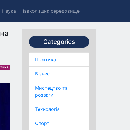
Наука
Навколишнє середовище
 на
Categories
Політика
ітика
Бізнес
Мистецтво та
розваги
Технологія
Спорт