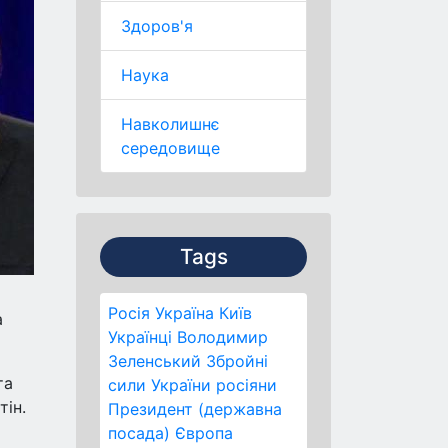
Здоров'я
Наука
Навколишнє
середовище
Tags
Росія
Україна
Київ
а
Українці
Володимир
Зеленський
Збройні
та
сили України
росіяни
тін.
Президент (державна
посада)
Європа