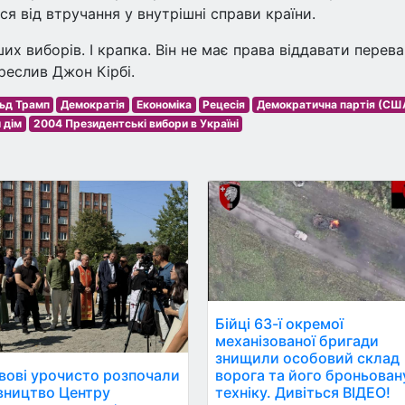
я від втручання у внутрішні справи країни.
их виборів. І крапка. Він не має права віддавати перева
креслив Джон Кірбі.
ьд Трамп
Демократія
Економіка
Рецесія
Демократична партія (СШ
 дім
2004 Президентські вибори в Україні
Бійці 63-ї окремої
механізованої бригади
знищили особовий склад
ворога та його броньован
вові урочисто розпочали
техніку. Дивіться ВІДЕО!
вництво Центру