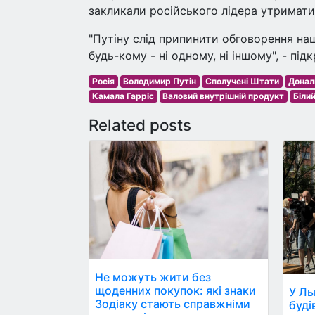
закликали російського лідера утриматис
"Путіну слід припинити обговорення наш
будь-кому - ні одному, ні іншому", - під
Росія
Володимир Путін
Сполучені Штати
Донал
Камала Гарріс
Валовий внутрішній продукт
Білий
Related posts
Не можуть жити без
щоденних покупок: які знаки
У Ль
Зодіаку стають справжніми
буді