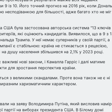
 9 із 10. Його точний прогноз на 2016 рік, коли Донал
ю несподіванкою для більшості, адже багато хто не міг
а США була застосована авторська система "13 ключів
итеріїв, які оцінюють кандидатів. Виявилося, що в 9 з 1
альда Трампа. У неї немає суперників у своїй партії, а
мпанії є стабільною: країна не стикається з рецесією,
на душу населення збільшився на 2,1% у 2023 році.
важливі нові закони, і Камалла Гарріс і далі матиме
кти для зростання перспектив країни.
ться з великими скандалами. Проте вона також не є ні
з виразним харизматичним характером.
вали на заяву Володимира Путіна, який висловив намір
ї партії на виборах президента США. В Білому домі