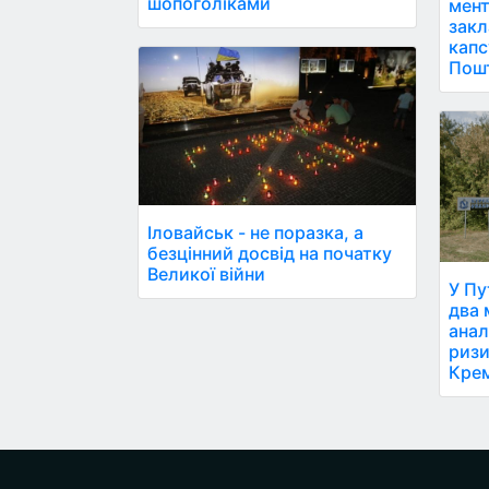
шопоголіками
мент
закл
капс
Пош
Іловайськ - не поразка, а
безцінний досвід на початку
Великої війни
У Пу
два 
анал
ризи
Кре