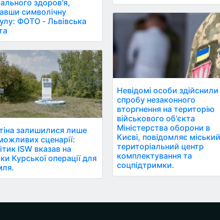
ального здоров'я,
авши символічну
улу: ФОТО - Львівська
та
Невідомі особи здійснили
спробу незаконного
вторгнення на територію
військового об'єкта
Міністерства оборони в
тіна залишилися лише
Києві, повідомляє міськи
можливих сценарії:
територіальний центр
ітик ISW вказав на
комплектування та
ки Курської операції для
соцпідтримки.
мля.