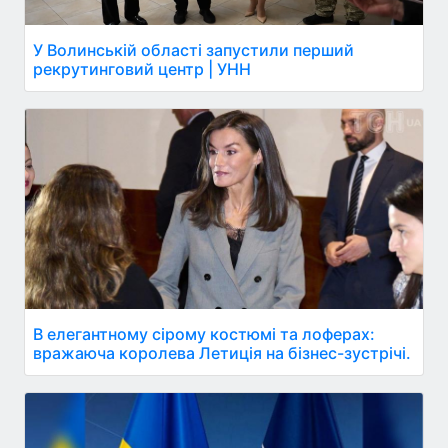
У Волинській області запустили перший
рекрутинговий центр | УНН
В елегантному сірому костюмі та лоферах:
вражаюча королева Летиція на бізнес-зустрічі.