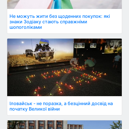
Не можуть жити без щоденних покупок: які
знаки Зодіаку стають справжніми
шопоголіками
Іловайськ - не поразка, а безцінний досвід на
початку Великої війни