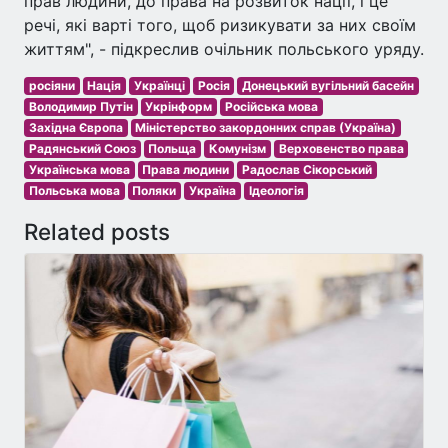
прав людини, до права на розвиток нації, і це
речі, які варті того, щоб ризикувати за них своїм
життям", - підкреслив очільник польського уряду.
росіяни
Нація
Українці
Росія
Донецький вугільний басейн
Володимир Путін
Укрінформ
Російська мова
Західна Європа
Міністерство закордонних справ (Україна)
Радянський Союз
Польща
Комунізм
Верховенство права
Українська мова
Права людини
Радослав Сікорський
Польська мова
Поляки
Україна
Ідеологія
Related posts