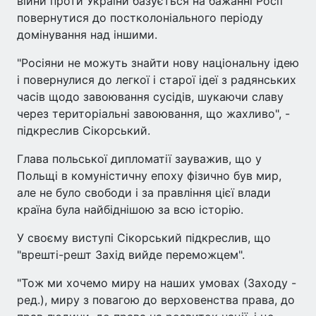
війни проти України базується на бажанні Росії
повернутися до постколоніального періоду
домінування над іншими.
"Росіяни не можуть знайти нову національну ідею
і повернулися до легкої і старої ідеї з радянських
часів щодо завоювання сусідів, шукаючи славу
через територіальні завоювання, що жахливо", -
підкреслив Сікорський.
Глава польської дипломатії зауважив, що у
Польщі в комуністичну епоху фізично був мир,
але не було свободи і за правління цієї влади
країна була найбіднішою за всю історію.
У своєму виступі Сікорський підкреслив, що
"врешті-решт Захід вийде переможцем".
"Тож ми хочемо миру на наших умовах (Заходу -
ред.), миру з повагою до верховенства права, до