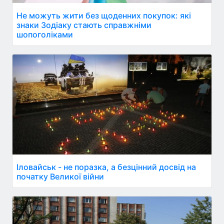
Не можуть жити без щоденних покупок: які
знаки Зодіаку стають справжніми
шопоголіками
Іловайськ - не поразка, а безцінний досвід на
початку Великої війни