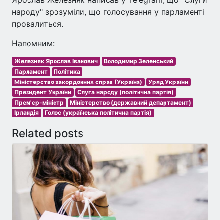
народу" зрозуміли, що голосування у парламенті
провалиться.
Напомним:
Железняк Ярослав Іванович
Володимир Зеленський
Парламент
Політика
Міністерство закордонних справ (Україна)
Уряд України
Президент України
Слуга народу (політична партія)
Прем'єр-міністр
Міністерство (державний департамент)
Ірландія
Голос (українська політична партія)
Related posts