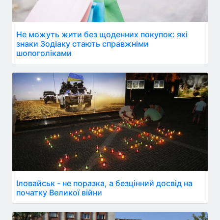
Не можуть жити без щоденних покупок: які
знаки Зодіаку стають справжніми
шопоголіками
Іловайськ - не поразка, а безцінний досвід на
початку Великої війни