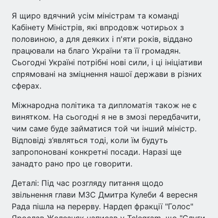
Я щиро вдячний усім міністрам та команді
Кабінету Міністрів, які впродовж чотирьох з
половиною, а для деяких і п'яти років, віддано
працювали на благо України та її громадян.
Сьогодні Україні потрібні нові сили, і ці ініціативи
спрямовані на зміцнення нашої держави в різних
сферах.
Міжнародна політика та дипломатія також не є
винятком. На сьогодні я не в змозі передбачити,
чим саме буде займатися той чи інший міністр.
Відповіді з’являться тоді, коли їм будуть
запропоновані конкретні посади. Наразі ще
занадто рано про це говорити.
Деталі: Під час розгляду питання щодо
звільнення глави МЗС Дмитра Кулеби 4 вересня
Рада пішла на перерву. Нардеп фракції "Голос"
Ярослав Железняк написав у Telegram, що "Слуги