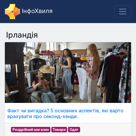
ІнфоХвиля
Ірландія
Факт чи вигадка? 5 основних аспектів, які варто
врахувати про секонд-хенди.
Роздрібний магазин
Товари
Одяг