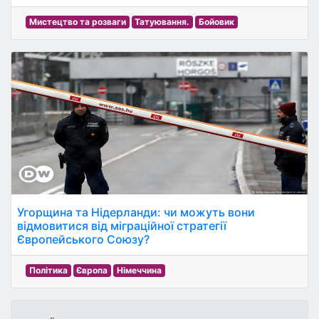
Мистецтво та розваги
Татуювання.
Бойовик
Угорщина та Нідерланди: чи можуть вони
відмовитися від міграційної стратегії
Європейського Союзу?
Політика
Європа
Німеччина