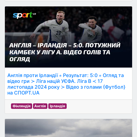
Англія проти Ірландії ⋆ Результат: 5:0 ⋆ Огляд та
відео гри ≻ Ліга націй УЄФА. Ліга B ≺ 17
листопада 2024 року ≻ Відео з голами {Футбол}
на СПОРТ.UA
Фінляндія
Англія
Ірландія