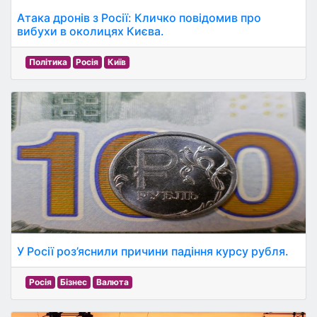
Атака дронів з Росії: Кличко повідомив про
вибухи в околицях Києва.
Політика
Росія
Київ
У Росії роз’яснили причини падіння курсу рубля.
Росія
Бізнес
Валюта