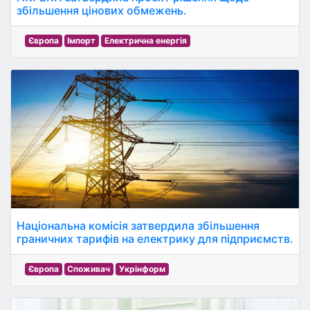
збільшення цінових обмежень.
Європа
Імпорт
Електрична енергія
Національна комісія затвердила збільшення
граничних тарифів на електрику для підприємств.
Європа
Споживач
Укрінформ