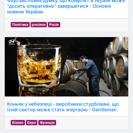
Фіцо висловив думку, що конфлікт в Україні може
"досить оперативно" завершитися - Основні
новини України.
Політика
росіяни
Росія
Коньяк у небезпеці - виробники стурбовані, що
їхній сектор може стати жертвою - Gentleman.
Бізнес
Євро
Франція