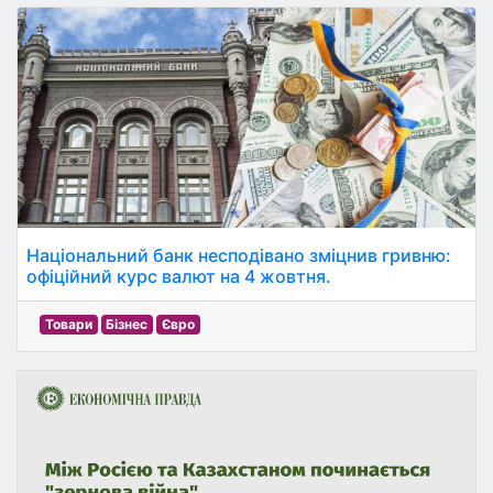
Національний банк несподівано зміцнив гривню:
офіційний курс валют на 4 жовтня.
Товари
Бізнес
Євро