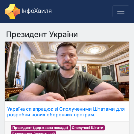
ІнфоХвиля
Президент України
Україна співпрацює зі Сполученими Штатами для
розробки нових оборонних програм.
Президент (державна посада)
Сполучені Штати
Володимир Зеленський