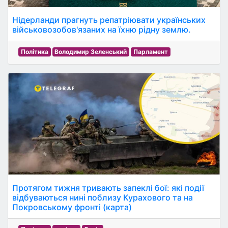
Нідерланди прагнуть репатріювати українських
військовозобов'язаних на їхню рідну землю.
Політика
Володимир Зеленський
Парламент
Протягом тижня тривають запеклі бої: які події
відбуваються нині поблизу Курахового та на
Покровському фронті (карта)