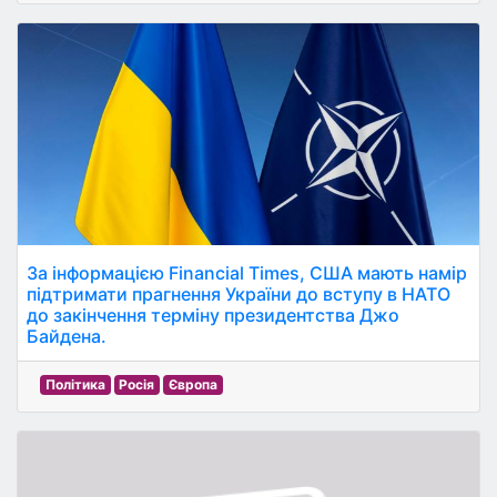
За інформацією Financial Times, США мають намір
підтримати прагнення України до вступу в НАТО
до закінчення терміну президентства Джо
Байдена.
Політика
Росія
Європа