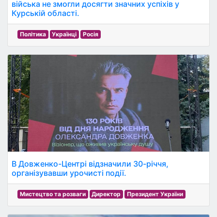
війська не змогли досягти значних успіхів у
Курській області.
Політика
Українці
Росія
В Довженко-Центрі відзначили 30-річчя,
організувавши урочисті події.
Мистецтво та розваги
Директор
Президент України