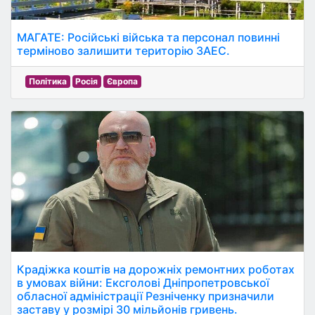
МАГАТЕ: Російські війська та персонал повинні
терміново залишити територію ЗАЕС.
Політика
Росія
Європа
Крадіжка коштів на дорожніх ремонтних роботах
в умовах війни: Ексголові Дніпропетровської
обласної адміністрації Резніченку призначили
заставу у розмірі 30 мільйонів гривень.