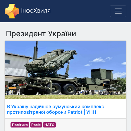
ІнфоХвиля
Президент України
В Україну надійшов румунський комплекс
протиповітряної оборони Patriot | УНН
Політика
Росія
НАТО