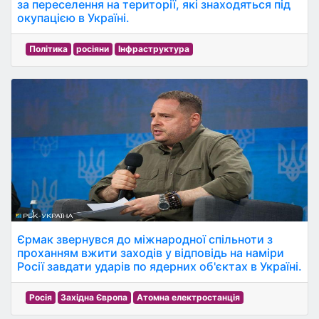
за переселення на території, які знаходяться під
окупацією в Україні.
Політика
росіяни
Інфраструктура
Єрмак звернувся до міжнародної спільноти з
проханням вжити заходів у відповідь на наміри
Росії завдати ударів по ядерних об'єктах в Україні.
Росія
Західна Європа
Атомна електростанція