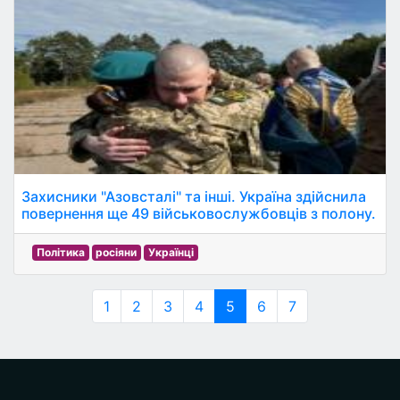
Захисники "Азовсталі" та інші. Україна здійснила
повернення ще 49 військовослужбовців з полону.
Політика
росіяни
Українці
1
2
3
4
5
6
7