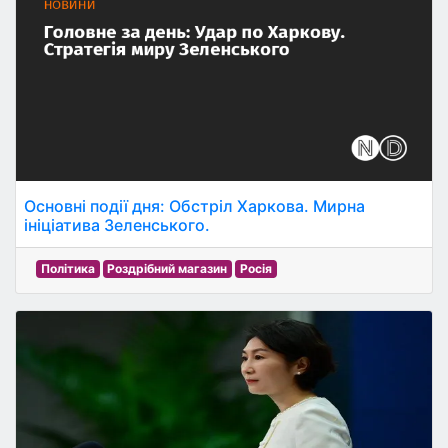
Основні події дня: Обстріл Харкова. Мирна
ініціатива Зеленського.
Політика
Роздрібний магазин
Росія