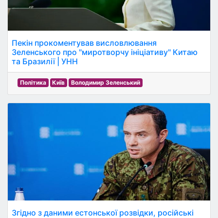
Пекін прокоментував висловлювання
Зеленського про "миротворчу ініціативу" Китаю
та Бразилії | УНН
Політика
Київ
Володимир Зеленський
Згідно з даними естонської розвідки, російські