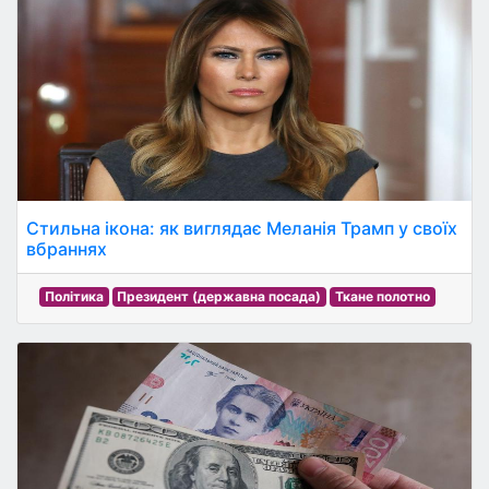
Стильна ікона: як виглядає Меланія Трамп у своїх
вбраннях
Політика
Президент (державна посада)
Ткане полотно