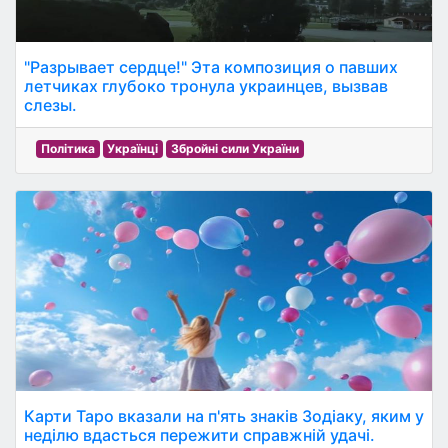
"Разрывает сердце!" Эта композиция о павших
летчиках глубоко тронула украинцев, вызвав
слезы.
Політика
Українці
Збройні сили України
Карти Таро вказали на п'ять знаків Зодіаку, яким у
неділю вдасться пережити справжній удачі.