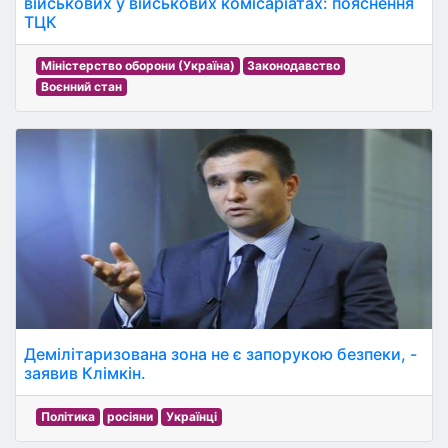
військових у військових комісаріатах: пояснення
ТЦК
Міністерство оборони (Україна)
Законодавство
Воєнний стан
Демілітаризована зона не є запорукою безпеки, -
заявив Клімкін.
Політика
росіяни
Українці