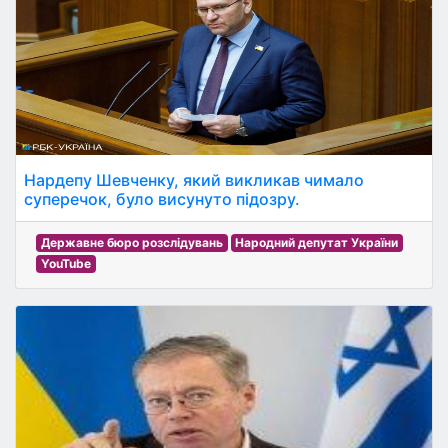
Нардепу Шевченку, який викликав чимало
суперечок, було висунуто підозру.
Державне бюро розслідувань
Народний депутат України
YouTube