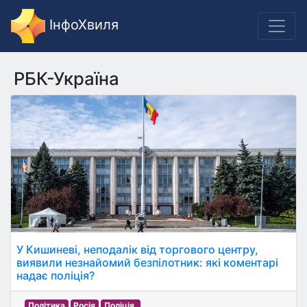
ІнфоХвиля
РБК-Україна
У Кишиневі, неподалік від торгового центру,
виявили незнайомий безпілотник: які коментарі
надає поліція?
Політика
Росія
Поліція.