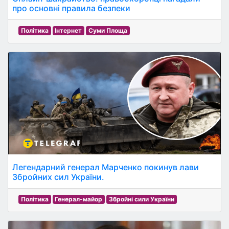
про основні правила безпеки
Політика
Інтернет
Суми Площа
Легендарний генерал Марченко покинув лави
Збройних сил України.
Політика
Генерал-майор
Збройні сили України