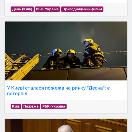
День (Київ)
РБК-Україна
Пригодницький фільм
У Києві сталася пожежа на ринку "Десна": є
потерпілі.
Київ
Пожежа
РБК-Україна