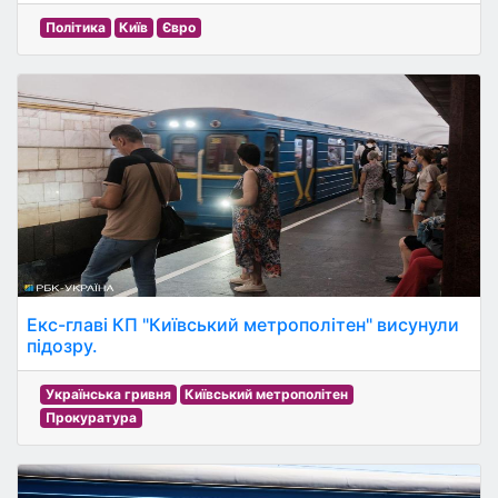
Політика
Київ
Євро
Екс-главі КП "Київський метрополітен" висунули
підозру.
Українська гривня
Київський метрополітен
Прокуратура