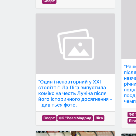
Спорт
"Ран
післ
навч
"Один і неповторний у XXI
річн
столітті". Ла Ліга випустила
поді
комікс на честь Луніна після
поєд
його історичного досягнення -
чемп
- дивіться фото.
ФК 
Спорт
ФК "Реал Мадрид
Ліга
Ліг