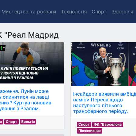
Мистецтво та розваги
Технологія
Спорт
Здоров'я
 "Реал Мадрид
аження. Лунін може
Інсайдери виявили амбіці
у опинитися на лавці
наміри Переса щодо
сних? Куртуа поновив
наступного літнього
ування з Реалом.
трансферного періоду.
о
Спорт
Бельгія
Спорт
ФК "Барселона
Півзахисник