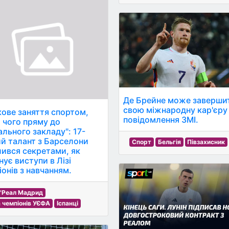
Де Брейне може заверши
свою міжнародну кар'єру 
кове заняття спортом,
повідомлення ЗМІ.
я чого пряму до
ального закладу": 17-
ий талант з Барселони
Спорт
Бельгія
Півзахисник
лився секретами, як
нує виступи в Лізі
іонів з навчанням.
"Реал Мадрид
а чемпіонів УЄФА
Іспанці