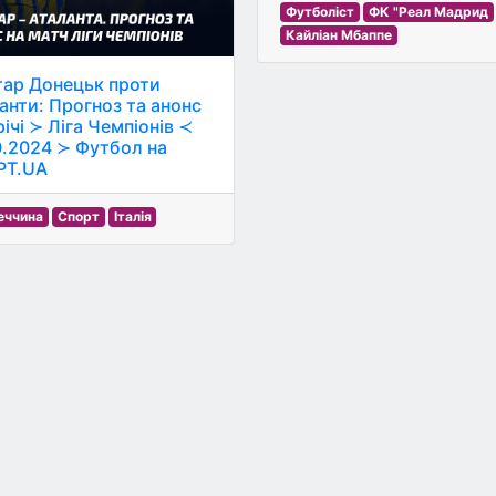
Футболіст
ФК "Реал Мадрид
Кайліан Мбаппе
ар Донецьк проти
анти: Прогноз та анонс
ічі ≻ Ліга Чемпіонів ≺
0.2024 ≻ Футбол на
РТ.UA
еччина
Спорт
Італія