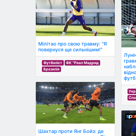
Мілітао про свою травму: "Я
повернуся ще сильнішим!"
Луні
грав
Футболіст
ФК "Реал Мадрид
набл
Бразилія
відн
футб
Укр
Спо
Шахтар проти Янг Бойз: де