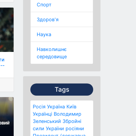
Спорт
Здоров'я
Наука
Навколишнє
середовище
ти
--
Tags
Росія
Україна
Київ
Українці
Володимир
Зеленський
Збройні
сили України
росіяни
Президент (державна