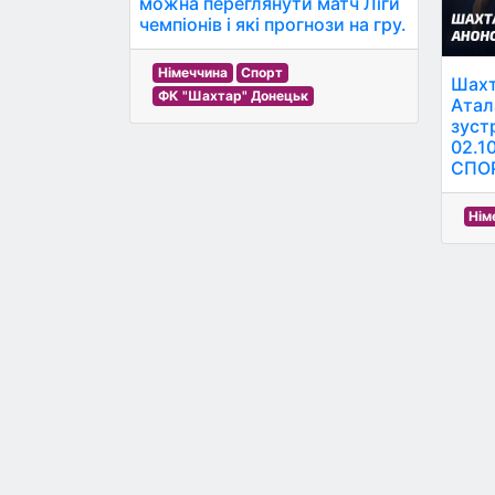
можна переглянути матч Ліги
чемпіонів і які прогнози на гру.
Німеччина
Спорт
Шахт
ФК "Шахтар" Донецьк
Атал
зустр
02.1
СПО
Нім