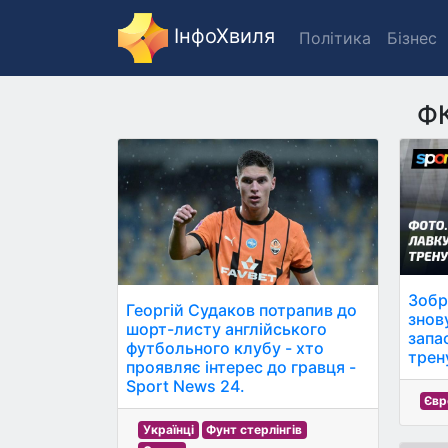
ІнфоХвиля
Політика
Бізнес
ФК
Зобр
Георгій Судаков потрапив до
знов
шорт-листу англійського
запа
футбольного клубу - хто
трен
проявляє інтерес до гравця -
Sport News 24.
Євр
Українці
Фунт стерлінгів