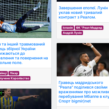
Завершення епопеї. Лунін
уклав новий тривалий
контракт з Реалом.
Іспанія
ФК "Реал Мадрид
Андрій Лунін
н та інший травмований
ець збірної України
ижаються до
овлення та повернення на
ольне поле.
аїнці
Лікар
лучене Королівство
Гравець мадридського
"Реала" поділився своїми
враженнями про можлив
перебування Мбаппе в клу
Спорт bigmir)net