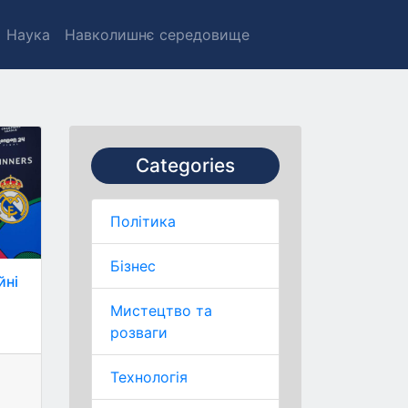
Наука
Навколишнє середовище
Categories
Політика
Бізнес
йні
Мистецтво та
розваги
Технологія