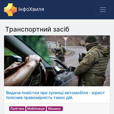
ІнфоХвиля
Транспортний засіб
Видача повістки при зупинці автомобіля - юрист
пояснив правомірність таких дій.
Політика
Мобілізація
Машина.