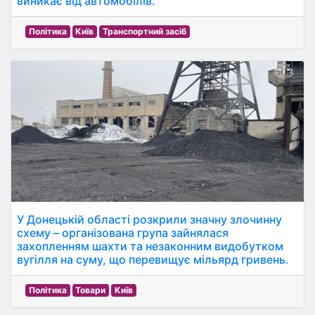
виникає від автомобілів.
Політика
Київ
Транспортний засіб
У Донецькій області розкрили значну злочинну
схему – організована група зайнялася
захопленням шахти та незаконним видобутком
вугілля на суму, що перевищує мільярд гривень.
Політика
Товари
Київ