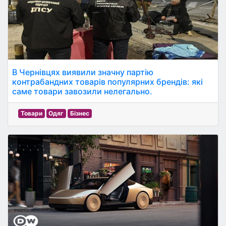
В Чернівцях виявили значну партію
контрабандних товарів популярних брендів: які
саме товари завозили нелегально.
Товари
Одяг
Бізнес