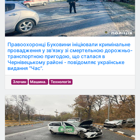
Правоохоронці Буковини ініціювали кримінальне
провадження у зв'язку зі смертельною дорожньо-
транспортною пригодою, що сталася в
Чернівецькому районі - повідомляє українське
видання "Час".
Злочин
Машина.
Технологія