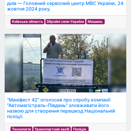
днів — Головний сервісний центр МВС України, 24
жовтня 2024 року.
Київська область
Збройні сили України
Машина.
"Маніфест 42" оголосив про спробу компанії
"Автомагістраль-Південь" зловживати його
назвою для створення перешкод Національній
поліції.
Технологія
Транспортний засіб
Поліція.