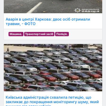
Аварія в центрі Харкова: двоє осіб отримали
травми, - ФОТО
Машина.
Транспортний засіб
Поліція.
Київська адміністрація схвалила петицію, що
закликає до покращення моніторингу шуму, який