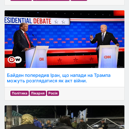
Байден попередив Іран, що напади на Трампа
можуть розглядатися як акт війни.
Політика
Лікарня
Росія