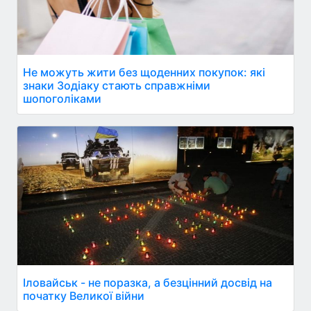
Не можуть жити без щоденних покупок: які
знаки Зодіаку стають справжніми
шопоголіками
Іловайськ - не поразка, а безцінний досвід на
початку Великої війни