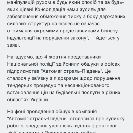
маніпуляцій рухом в будь який спосіб та за будь-
яких цілей! Консолідація нами зусиль для
забезпечення обмеження тиску з боку державних
силових структур на бізнес не означає
отримання окремими представниками бізнесу
індульгенції на порушення закону", -- йдеться у
заяві.
Нагадуємо, що 4 жовтня представники
Національної поліції здійснили обшуки в офісах
підприємства "Автомагістраль-Південь". Це
сталося у зв'язку з підозрами щодо порушення
тендерних процедур та несанкціонованого
встановлення цін на будівельні послуги в різних
областях України.
На фоні проведення обшуків компанія
"Автомагістраль-Південь" оголосила про зупинку
робіт зі зведення укріплень вздовж фронтової
лінії, зокрема в Покровському районі.