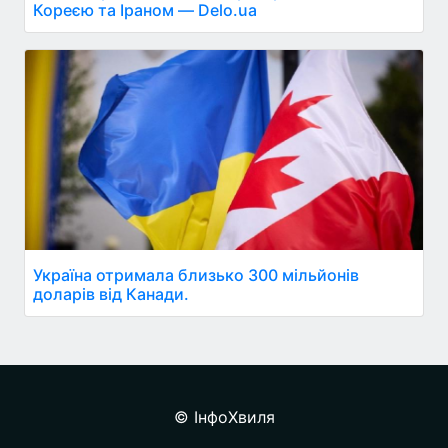
Кореєю та Іраном — Delo.ua
Україна отримала близько 300 мільйонів
доларів від Канади.
© ІнфоХвиля