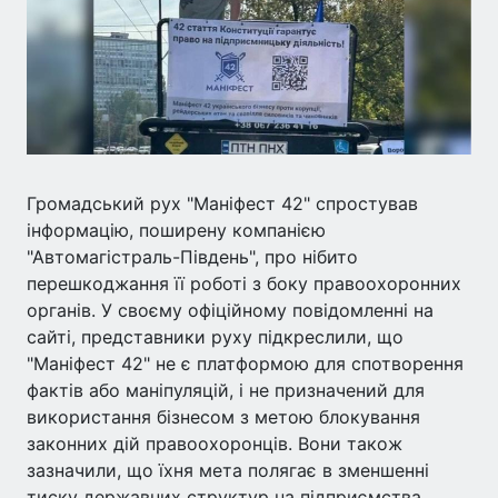
Громадський рух "Маніфест 42" спростував
інформацію, поширену компанією
"Автомагістраль-Південь", про нібито
перешкоджання її роботі з боку правоохоронних
органів. У своєму офіційному повідомленні на
сайті, представники руху підкреслили, що
"Маніфест 42" не є платформою для спотворення
фактів або маніпуляцій, і не призначений для
використання бізнесом з метою блокування
законних дій правоохоронців. Вони також
зазначили, що їхня мета полягає в зменшенні
тиску державних структур на підприємства,