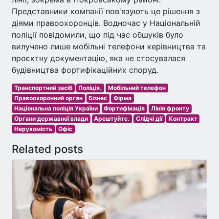
Представники компанії пов'язують це рішення з
діями правоохоронців. Водночас у Національній
поліції повідомили, що під час обшуків було
вилучено лише мобільні телефони керівництва та
проєктну документацію, яка не стосувалася
будівництва фортифікаційних споруд.
Транспортний засіб
Поліція.
Мобільний телефон
Правоохоронний орган
Бізнес
Фірма
Національна поліція України
Фортифікація
Лінія фронту
Органи державної влади
Арештуйте.
Слідчі дії
Контракт
Нерухомість
Офіс
Related posts