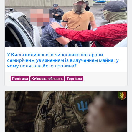
У Києві колишнього чиновника покарали
семирічним ув'язненням із вилученням майна: у
чому полягала його провина?
Політика
Київська область
Торгівля