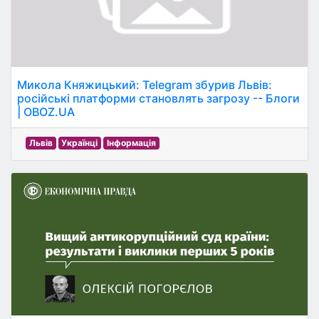
Микола Княжицький: Telegram збурив Львів:
російські платформи становлять загрозу -- Блоги
| OBOZ.UA
Львів
Українці
Інформація