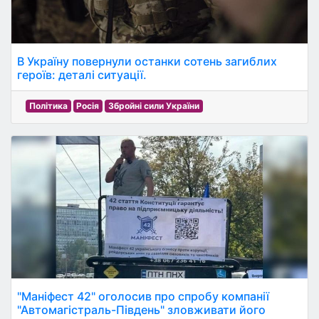
В Україну повернули останки сотень загиблих
героїв: деталі ситуації.
Політика
Росія
Збройні сили України
"Маніфест 42" оголосив про спробу компанії
"Автомагістраль-Південь" зловживати його