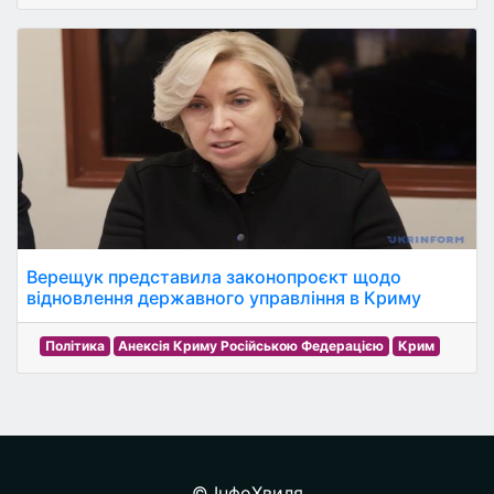
Верещук представила законопроєкт щодо
відновлення державного управління в Криму
Політика
Анексія Криму Російською Федерацією
Крим
© ІнфоХвиля