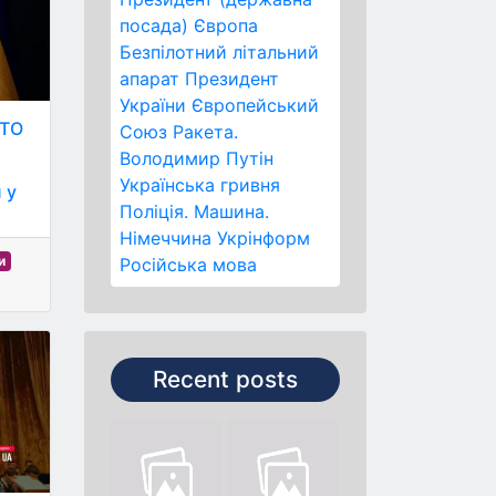
посада)
Європа
Безпілотний літальний
апарат
Президент
України
Європейський
АТО
Союз
Ракета.
Володимир Путін
Українська гривня
 у
Поліція.
Машина.
Німеччина
Укрінформ
и
Російська мова
Recent posts