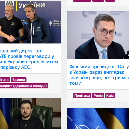
ральний директор
ТЕ провів переговори у
иці України перед візитом
Фінський президент: Ситу
апорізьку АЕС.
в Україні зараз виглядає
значно краще, ніж три міс
ітика
Європа
тому
зидент (державна посада)
Політика
Росія
Київ