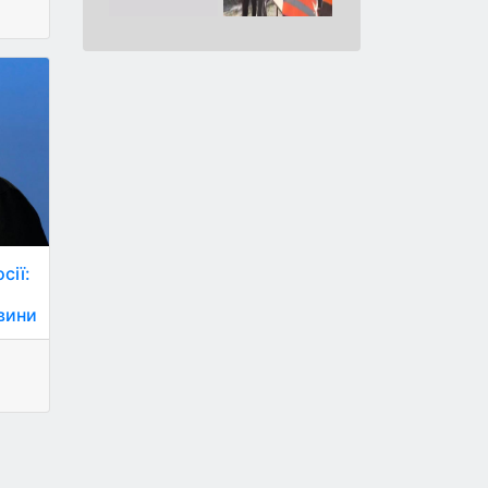
сії:
овини