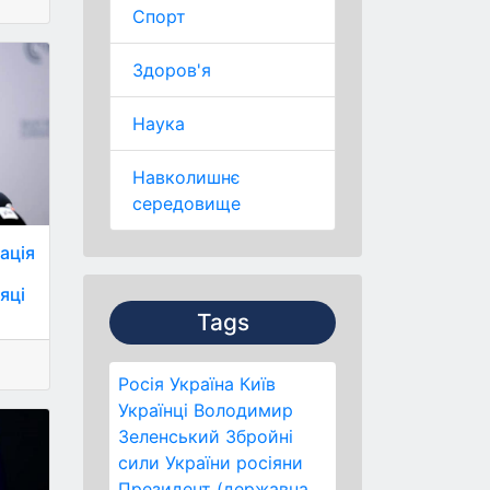
Спорт
Здоров'я
Наука
Навколишнє
середовище
ація
яці
Tags
Росія
Україна
Київ
Українці
Володимир
Зеленський
Збройні
сили України
росіяни
Президент (державна