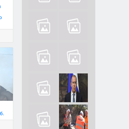
и
о
б.