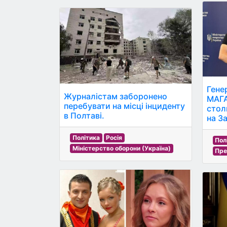
Гене
Журналістам заборонено
МАГА
перебувати на місці інциденту
стол
в Полтаві.
на З
Політика
Росія
Пол
Міністерство оборони (Україна)
Пре