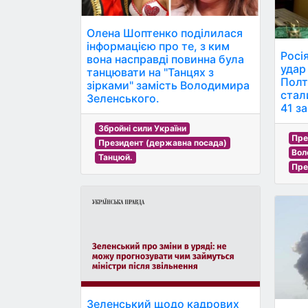
Олена Шоптенко поділилася
інформацією про те, з ким
Росі
вона насправді повинна була
удар 
танцювати на "Танцях з
Полт
зірками" замість Володимира
стал
Зеленського.
41 з
Збройні сили України
Пре
Президент (державна посада)
Вол
Танцюй.
Пре
Зеленський щодо кадрових