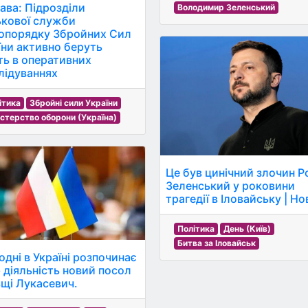
ава: Підрозділи
Володимир Зеленський
ькової служби
опорядку Збройних Сил
їни активно беруть
ть в оперативних
лідуваннях
ітика
Збройні сили України
істерство оборони (Україна)
Це був цинічний злочин Ро
Зеленський у роковини
трагедії в Іловайську | Н
Політика
День (Київ)
Битва за Іловайськ
одні в Україні розпочинає
 діяльність новий посол
щі Лукасевич.