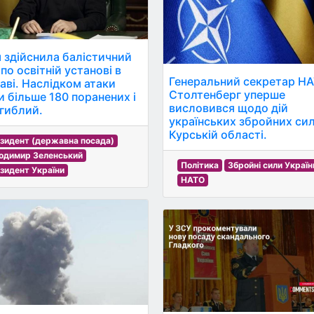
я здійснила балістичний
по освітній установі в
Генеральний секретар Н
аві. Наслідком атаки
Столтенберг уперше
и більше 180 поранених і
висловився щодо дій
агиблий.
українських збройних сил
Курській області.
зидент (державна посада)
одимир Зеленський
Політика
Збройні сили Україн
зидент України
НАТО