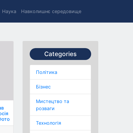
Наука
Навколишнє середовище
Categories
Політика
Бізнес
Мистецтво та
ав
розваги
осія
 Фото
Технологія