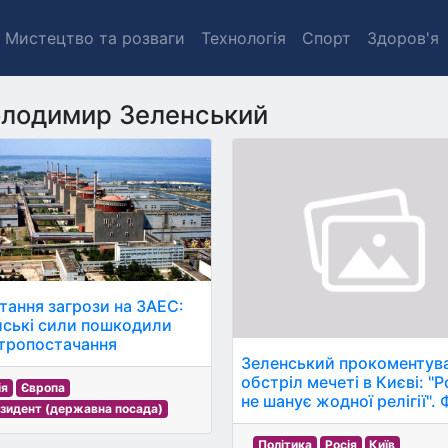
Мистецтво та розваги
Технологія
Спорт
Здоров'я
лодимир Зеленський
тання загрози на ЗАЕС:
йські сили пошкодили
тропостачання
Зеленський прокоментув
обстріл мечеті в Києві: "Р
ія
Європа
не шанує жодної релігії".
зидент (державна посада)
Політика
Росія
Київ