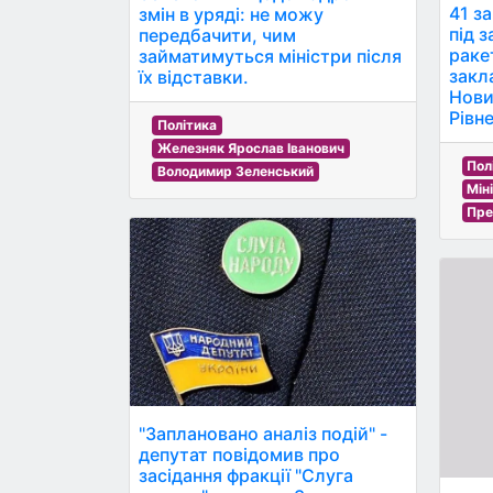
41 з
змін в уряді: не можу
під 
передбачити, чим
раке
займатимуться міністри після
закла
їх відставки.
Новин
Рівн
Політика
Железняк Ярослав Іванович
Пол
Володимир Зеленський
Мін
Пре
"Заплановано аналіз подій" -
депутат повідомив про
засідання фракції "Слуга