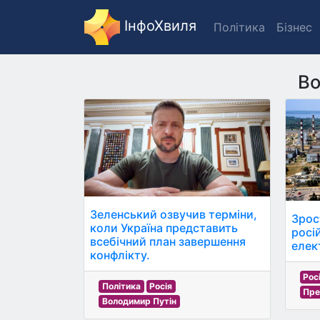
ІнфоХвиля
Політика
Бізнес
Во
Зеленський озвучив терміни,
Зрос
коли Україна представить
росі
всебічний план завершення
елек
конфлікту.
Рос
Політика
Росія
Пре
Володимир Путін