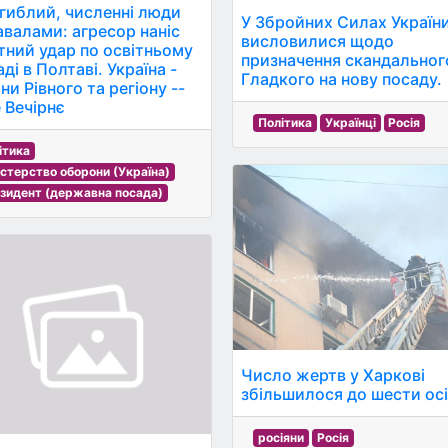
агиблий, численні люди
У Збройних Силах Україн
завалами: агресор наніс
висловилися щодо
тний удар по освітньому
призначення скандальног
ді в Полтаві. Україна -
Гладкого на нову посаду.
и Рівного та регіону --
е Вечірнє
Політика
Українці
Росія
ітика
істерство оборони (Україна)
зидент (державна посада)
Число жертв у Харкові
збільшилося до шести осі
росіяни
Росія