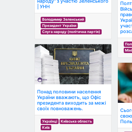
народу" з участю Зеленського
Полт
| УНН
Війс
прав
Укра
Володимир Зеленський
учас
Президент України
розс
Слуга народу (політична партія)
Пол
Мін
Понад половини населення
України вважають, що Офіс
президента виходить за межі
своїх повноважень.
Сьог
свою
Поль
Українці
Київська область
Київ