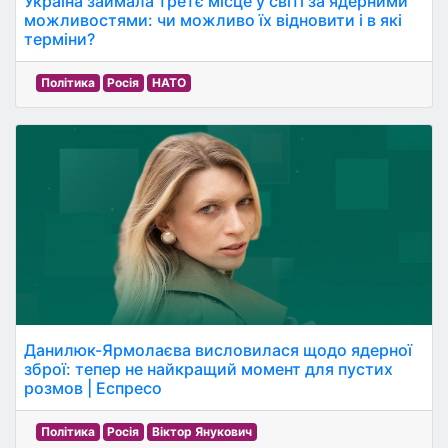
Україна займала третє місце у світі за ядерними
можливостями: чи можливо їх відновити і в які
терміни?
Політика
Росія
НАТО
Данилюк-Ярмолаєва висловилася щодо ядерної
зброї: тепер не найкращий момент для пустих
розмов | Еспресо
Політика
Росія
Віктор Янукович