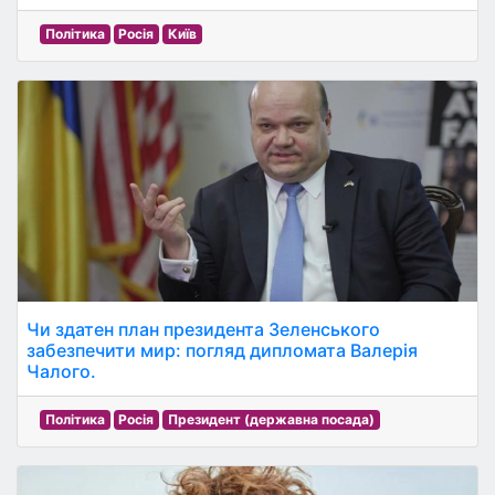
Політика
Росія
Київ
Чи здатен план президента Зеленського
забезпечити мир: погляд дипломата Валерія
Чалого.
Політика
Росія
Президент (державна посада)