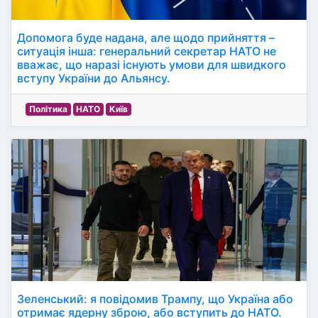
Допомога буде надана, але щодо прийняття –
ситуація інша: генеральний секретар НАТО не
вважає, що наразі існують умови для швидкого
вступу України до Альянсу.
Політика
НАТО
Київ
Зеленський: я повідомив Трампу, що Україна або
отримає ядерну зброю, або вступить до НАТО.