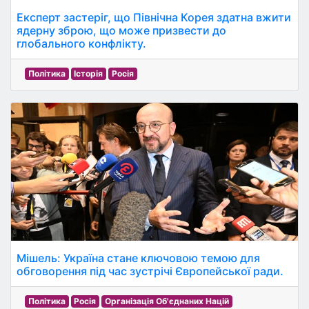
Експерт застеріг, що Північна Корея здатна вжити
ядерну зброю, що може призвести до
глобального конфлікту.
Політика
Історія
Росія
Мішель: Україна стане ключовою темою для
обговорення під час зустрічі Європейської ради.
Політика
Росія
Організація Об'єднаних Націй