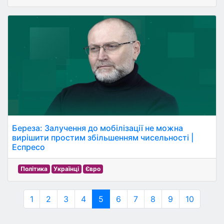
Береза: Залучення до мобілізації не можна
вирішити простим збільшенням чисельності |
Еспресо
Політика
Українці
Євро
1
2
3
4
5
6
7
8
9
10