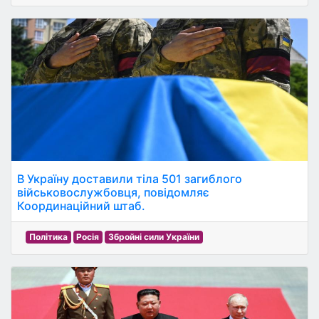
В Україну доставили тіла 501 загиблого
військовослужбовця, повідомляє
Координаційний штаб.
Політика
Росія
Збройні сили України