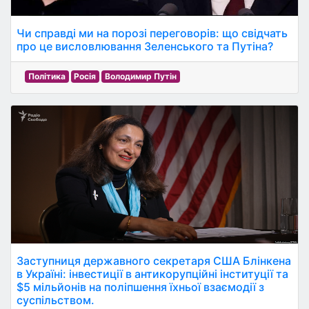
Чи справді ми на порозі переговорів: що свідчать
про це висловлювання Зеленського та Путіна?
Політика
Росія
Володимир Путін
Заступниця державного секретаря США Блінкена
в Україні: інвестиції в антикорупційні інституції та
$5 мільйонів на поліпшення їхньої взаємодії з
суспільством.