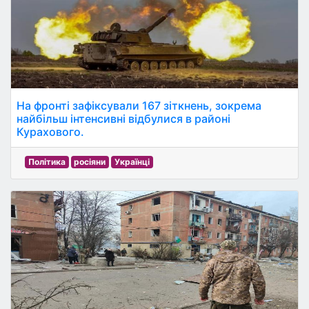
На фронті зафіксували 167 зіткнень, зокрема
найбільш інтенсивні відбулися в районі
Курахового.
Політика
росіяни
Українці