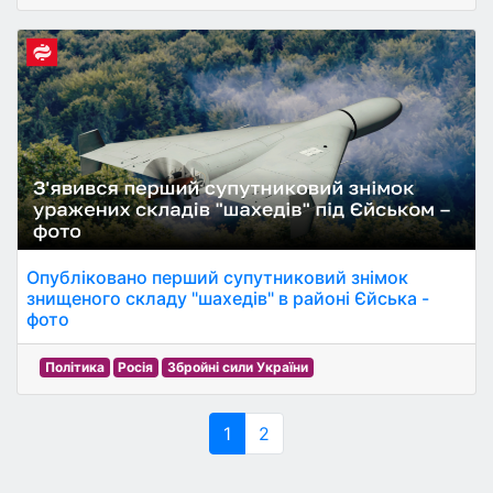
Опубліковано перший супутниковий знімок
знищеного складу "шахедів" в районі Єйська -
фото
Політика
Росія
Збройні сили України
1
2