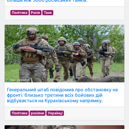
більше ніж 3000 російських танків.
Політика
Росія
Танк
Генеральний штаб повідомив про обстановку на
фронті: близько третини всіх бойових дій
відбувається на Курахівському напрямку.
Політика
росіяни
Українці