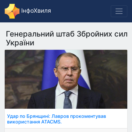
ІнфоХвиля
Генеральний штаб Збройних сил
України
Удар по Брянщині: Лавров прокоментував
використання ATACMS.