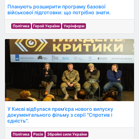
Планують розширити програму базової
військової підготовки: що потрібно знати.
Політика
Герой України
Укрінформ
У Києві відбулася прем'єра нового випуску
документального фільму з серії "Спротив і
єдність".
Політика
Росія
Збройні сили України