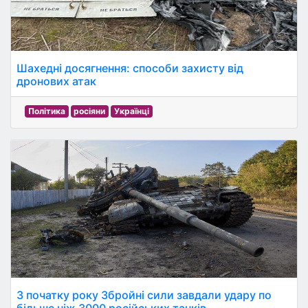
Шахедні досягнення: способи захисту від
дронових атак
Політика
росіяни
Українці
З початку року Збройні сили завдали удару по