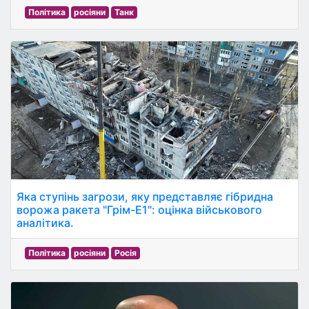
Політика
росіяни
Танк
Яка ступінь загрози, яку представляє гібридна
ворожа ракета "Грім-Е1": оцінка військового
аналітика.
Політика
росіяни
Росія