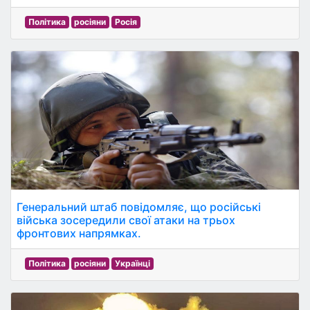
Політика
росіяни
Росія
Генеральний штаб повідомляє, що російські
війська зосередили свої атаки на трьох
фронтових напрямках.
Політика
росіяни
Українці