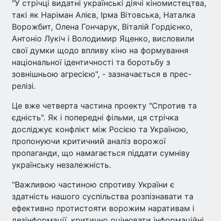
"У стрічці видатні українські діячі кіномистецтва,
такі як Наріман Алієв, Ірма Вітовська, Наталка
Ворожбит, Олена Гончарук, Віталій Гордієнко,
Антоніо Лукіч і Володимир Яценко, висловили
свої думки щодо впливу кіно на формування
національної ідентичності та боротьбу з
зовнішньою агресією", - зазначається в прес-
релізі.
Це вже четверта частина проекту "Спротив та
єдність". Як і попередні фільми, ця стрічка
досліджує конфлікт між Росією та Україною,
пропонуючи критичний аналіз ворожої
пропаганди, що намагається піддати сумніву
українську незалежність.
"Важливою частиною спротиву України є
здатність нашого суспільства розпізнавати та
ефективно протистояти ворожим наративам і
дезінформації, критично оцінювати інформаційні