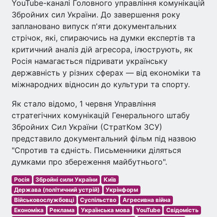
YouTube-каналі Головного управління комунікацій
Збройних сил України. До завершення року
заплановано випуск п'яти документальних
стрічок, які, спираючись на думки експертів та
критичний аналіз дій агресора, ілюструють, як
Росія намагається підривати українську
державність у різних сферах — від економіки та
міжнародних відносин до культури та спорту.
Як стало відомо, 1 червня Управління
стратегічних комунікацій Генерального штабу
Збройних Сил України (СтратКом ЗСУ)
представило документальний фільм під назвою
"Спротив та єдність. Письменники діляться
думками про збереження майбутнього".
Росія
Збройні сили України
Київ
Держава (політичний устрій)
Укрінформ
Військовослужбовці
Суспільство
Агресивна війна
Економіка
Реклама
Українська мова
YouTube
Свідомість