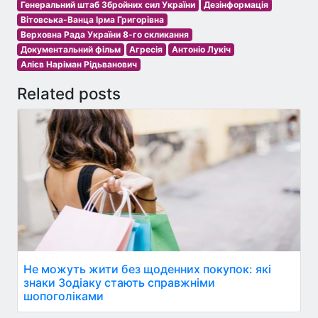
Генеральний штаб Збройних сил України
Дезінформація
Вітовська-Ванца Ірма Григорівна
Верховна Рада України 8-го скликання
Документальний фільм
Агресія
Антоніо Лукіч
Алієв Наріман Рідьванович
Related posts
Не можуть жити без щоденних покупок: які
знаки Зодіаку стають справжніми
шопоголіками