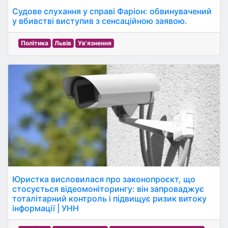
Судове слухання у справі Фаріон: обвинувачений
у вбивстві виступив з сенсаційною заявою.
Політика
Львів
Ув'язнення
Юристка висловилася про законопроєкт, що
стосується відеомоніторингу: він запроваджує
тоталітарний контроль і підвищує ризик витоку
інформації | УНН