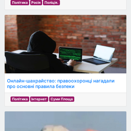
Політика
Росія
Поліція.
Онлайн-шахрайство: правоохоронці нагадали
про основні правила безпеки
Політика
Інтернет
Суми Площа