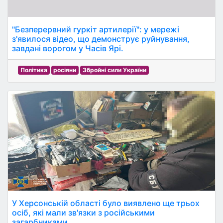
"Безперервний гуркіт артилерії": у мережі
з'явилося відео, що демонструє руйнування,
завдані ворогом у Часів Ярі.
Політика
росіяни
Збройні сили України
У Херсонській області було виявлено ще трьох
осіб, які мали зв'язки з російськими
загарбниками.