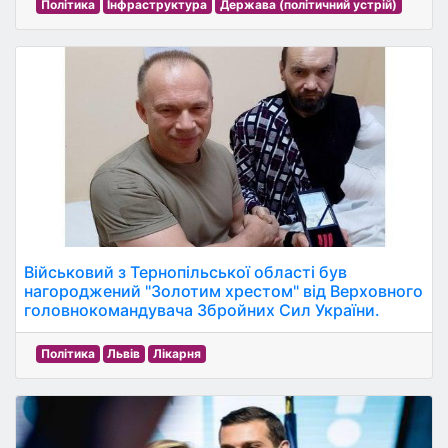
Політика
Інфраструктура
Держава (політичний устрій)
Військовий з Тернопільської області був
нагороджений "Золотим хрестом" від Верховного
головнокомандувача Збройних Сил України.
Політика
Львів
Лікарня