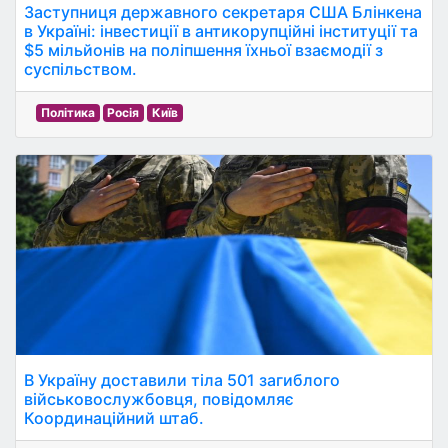
Заступниця державного секретаря США Блінкена
в Україні: інвестиції в антикорупційні інституції та
$5 мільйонів на поліпшення їхньої взаємодії з
суспільством.
Політика
Росія
Київ
В Україну доставили тіла 501 загиблого
військовослужбовця, повідомляє
Координаційний штаб.