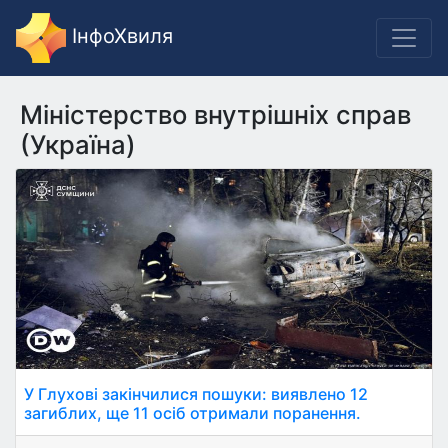
ІнфоХвиля
Міністерство внутрішніх справ
(Україна)
У Глухові закінчилися пошуки: виявлено 12
загиблих, ще 11 осіб отримали поранення.