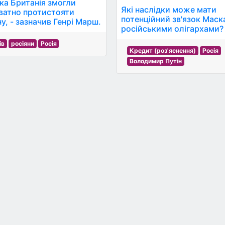
ка Британія змогли
Які наслідки може мати
ватно протистояти
потенційний зв'язок Маск
у, - зазначив Генрі Марш.
російськими олігархами?
ів
росіяни
Росія
Кредит (роз'яснення)
Росія
Володимир Путін