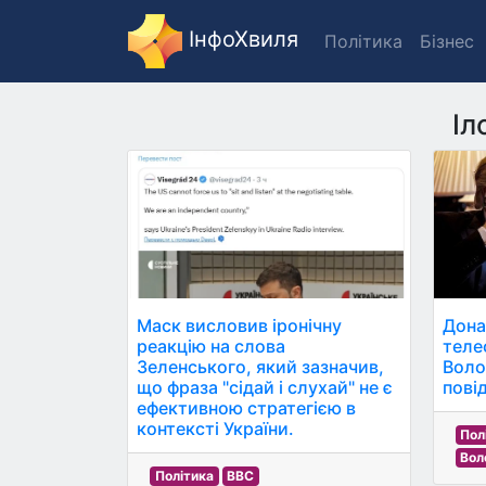
ІнфоХвиля
Політика
Бізнес
Іл
Маск висловив іронічну
Дона
реакцію на слова
теле
Зеленського, який зазначив,
Воло
що фраза "сідай і слухай" не є
пові
ефективною стратегією в
контексті України.
Пол
Вол
Політика
BBC