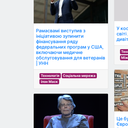
У ко
Рамасвамі виступив з
світі
ініціативою зупинити
дивіт
фінансування ряду
федеральних програм у США,
включаючи медичне
Тех
обслуговування для ветеранів
Між
| УНН
Технологія
Соціальна мережа
Ілон Маск
Це б
Євро