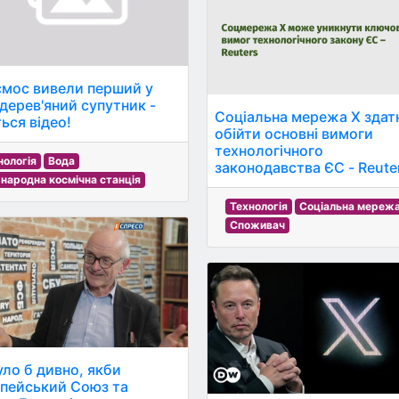
смос вивели перший у
 дерев'яний супутник -
Соціальна мережа X здат
ься відео!
обійти основні вимоги
технологічного
нологія
Вода
законодавства ЄС - Reute
народна космічна станція
Технологія
Соціальна мереж
Споживач
уло б дивно, якби
пейський Союз та