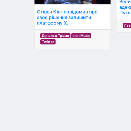
Вели
адек
Стівен Кінг повідомив про
Путін
своє рішення залишити
платформу X.
Льв
Дональд Трамп
Ілон Маск
Twitter