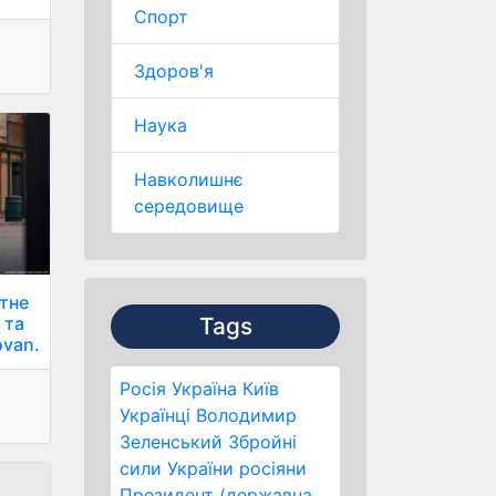
Спорт
Здоров'я
Наука
Навколишнє
середовище
отне
Tags
 та
ovan.
Росія
Україна
Київ
Українці
Володимир
Зеленський
Збройні
сили України
росіяни
Президент (державна