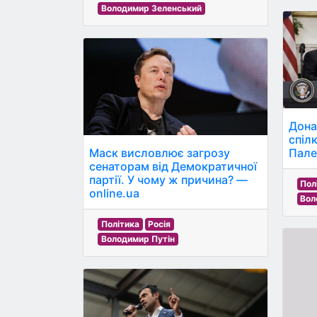
Володимир Зеленський
Дона
спіл
Маск висловлює загрозу
Пале
сенаторам від Демократичної
партії. У чому ж причина? —
Пол
online.ua
Вол
Політика
Росія
Володимир Путін