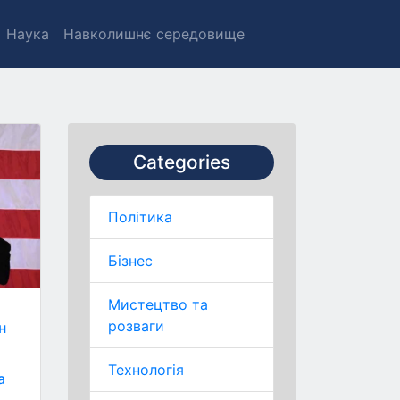
Наука
Навколишнє середовище
Categories
Політика
Бізнес
Мистецтво та
розваги
н
Технологія
а