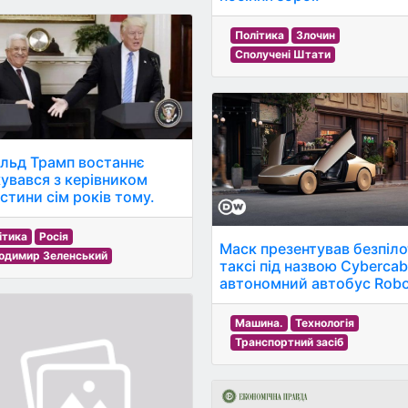
Політика
Злочин
Сполучені Штати
льд Трамп востаннє
кувався з керівником
стини сім років тому.
ітика
Росія
Маск презентував безпіл
одимир Зеленський
таксі під назвою Cybercab
автономний автобус Rob
Машина.
Технологія
Транспортний засіб