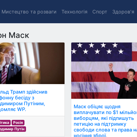
Мистецтво та розваги
Технологія
Спорт
Здоров'я
он Маск
льд Трамп здійснив
фонну бесіду з
димиром Путіним,
Маск обіцяє щодня
домляє WP.
виплачувати по $1 мільйо
виборцям, які підпишуть
ітика
Росія
петицію на підтримку
свободи слова та права н
одимир Путін
носіння зброї.