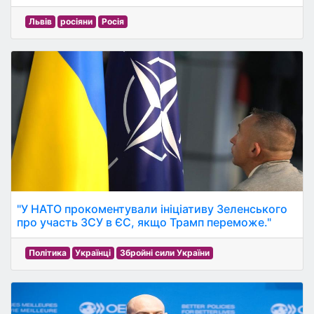
Львів
росіяни
Росія
"У НАТО прокоментували ініціативу Зеленського
про участь ЗСУ в ЄС, якщо Трамп переможе."
Політика
Українці
Збройні сили України