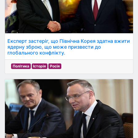
Експерт застеріг, що Північна Корея здатна вжити
ядерну зброю, що може призвести до
глобального конфлікту.
Політика
Історія
Росія