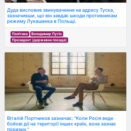
Дуда висловив звинувачення на адресу Туска,
зазначивши, що він завдає шкоди противникам
режиму Лукашенка в Польщі.
Політика
Володимир Путін
Президент (державна посада)
Віталій Портников зазначає: "Коли Росія веде
бойові дії на території інших країн, вона зазнає
поразки."