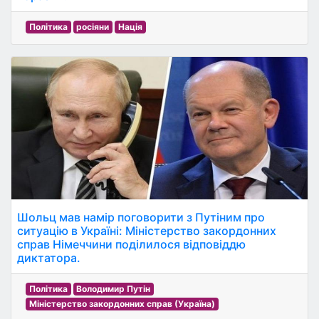
Політика
росіяни
Нація
Шольц мав намір поговорити з Путіним про
ситуацію в Україні: Міністерство закордонних
справ Німеччини поділилося відповіддю
диктатора.
Політика
Володимир Путін
Міністерство закордонних справ (Україна)