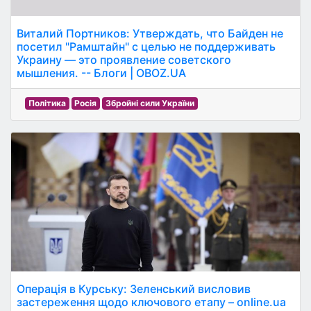
Виталий Портников: Утверждать, что Байден не
посетил "Рамштайн" с целью не поддерживать
Украину — это проявление советского
мышления. -- Блоги | OBOZ.UA
Політика
Росія
Збройні сили України
Операція в Курську: Зеленський висловив
застереження щодо ключового етапу – online.ua