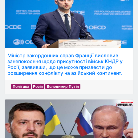
Міністр закордонних справ Франції висловив
занепокоєння щодо присутності військ КНДР у
Росії, заявивши, що це може призвести до
розширення конфлікту на азійський континент.
Політика
Росія
Володимир Путін