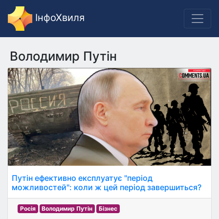
ІнфоХвиля
Володимир Путін
Путін ефективно експлуатує "період
можливостей": коли ж цей період завершиться?
Росія
Володимир Путін
Бізнес