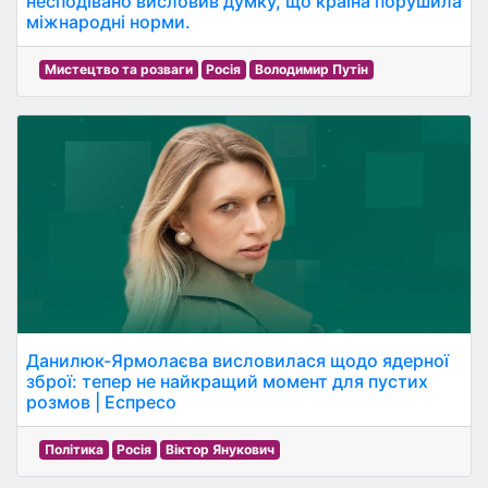
несподівано висловив думку, що країна порушила
міжнародні норми.
Мистецтво та розваги
Росія
Володимир Путін
Данилюк-Ярмолаєва висловилася щодо ядерної
зброї: тепер не найкращий момент для пустих
розмов | Еспресо
Політика
Росія
Віктор Янукович