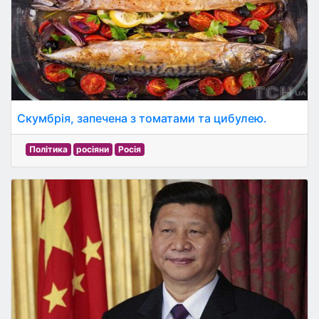
Скумбрія, запечена з томатами та цибулею.
Політика
росіяни
Росія