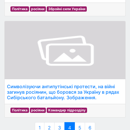
Політика
росіяни
Збройні сили України
Символізуючи антипутінські протести, на війні
загинув росіянин, що боровся за Україну в рядах
Сибірського батальйону. Зображення.
Політика
росіяни
Командир підрозділу
1
2
3
4
5
6