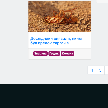
Дослідники виявили, яким
був предок тарганів.
Тварина
Груди.
Комаха
4
5