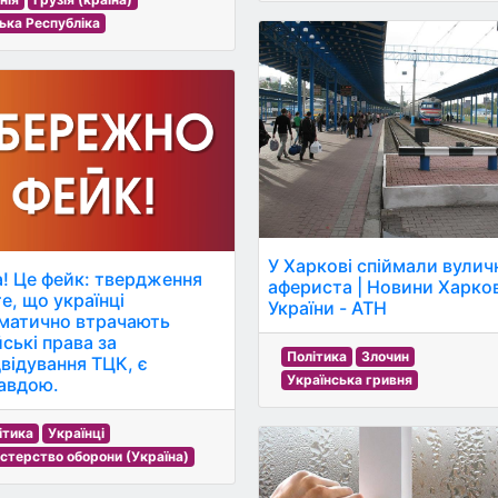
ька Республіка
У Харкові спіймали вулич
а! Це фейк: твердження
афериста | Новини Харко
е, що українці
України - АТН
матично втрачають
ські права за
Політика
Злочин
двідування ТЦК, є
Українська гривня
авдою.
ітика
Українці
істерство оборони (Україна)