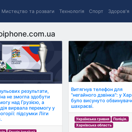
Мистецтво та розваги
Технологія
Спорт
Здоров'я
oiphone.com.ua
Витягнув телефон для
нульових результати,
"негайного дзвінка": у Хар
їна не змогла здобути
було висунуто обвинувач
могу над Грузією, а
шахраєві.
ндія вирвала перемогу у
огорії: підсумки Ліги
.
Українська гривня
Поліція.
Харківська область
нія
Грузія (країна)