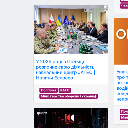
Чес
У 2025 році в Польщі
розпочне свою діяльність
Уваг
навчальний центр JATEC |
про т
Новини Еспресо
авто
водій
Політика
НАТО
неві
Міністерство оборони (Україна)
непр
Пол
Мін