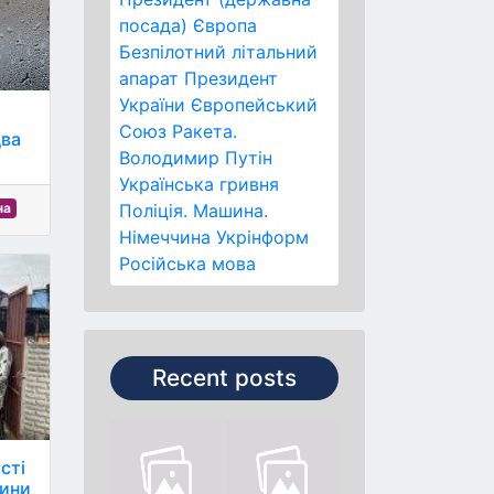
посада)
Європа
Безпілотний літальний
апарат
Президент
України
Європейський
Союз
Ракета.
два
Володимир Путін
Українська гривня
на
Поліція.
Машина.
Німеччина
Укрінформ
Російська мова
Recent posts
сті
тини