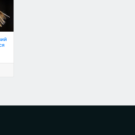
вий
ся