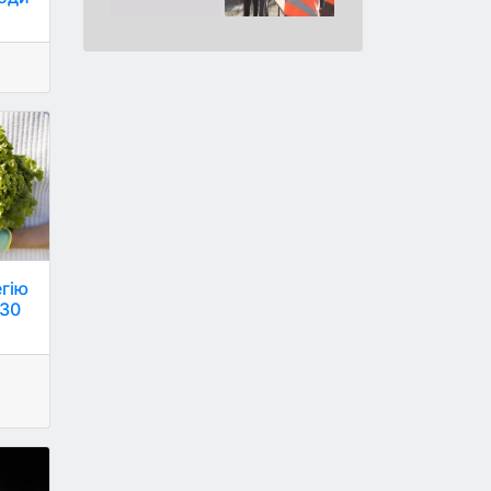
егію
030