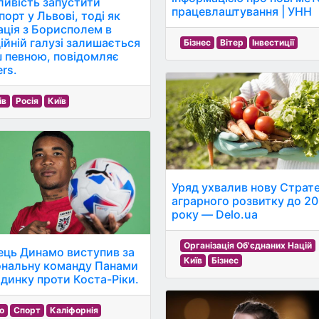
ивість запустити
працевлаштування | УНН
орт у Львові, тоді як
ація з Борисполем в
ційній галузі залишається
Бізнес
Вітер
Інвестиції
 певною, повідомляє
rs.
ів
Росія
Київ
Уряд ухвалив нову Страт
аграрного розвитку до 2
року — Delo.ua
Організація Об'єднаних Націй
ець Динамо виступив за
Київ
Бізнес
ональну команду Панами
єдинку проти Коста-Ріки.
о
Спорт
Каліфорнія