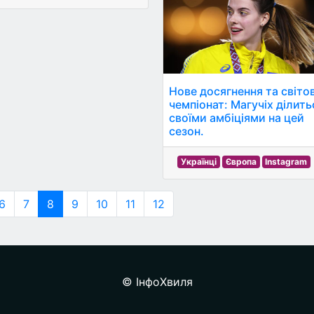
Нове досягнення та світо
чемпіонат: Магучіх ділить
своїми амбіціями на цей
сезон.
Українці
Європа
Instagram
6
7
8
9
10
11
12
© ІнфоХвиля