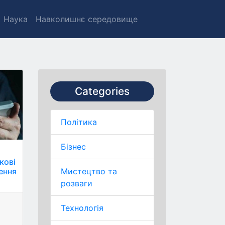
Наука
Навколишнє середовище
Categories
Політика
Бізнес
кові
ення
Мистецтво та
розваги
Технологія