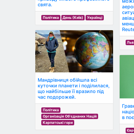
можл
свята.
аероп
ситу
авіа
Політика
День (Київ)
Українці
менш
Reute
Льв
Мандрівниця обійшла всі
куточки планети і поділилася,
що найбільше її вразило під
час подорожей.
Грав
Політика
наці
Організація Об'єднаних Націй
в по
Карпатські гори
Євр