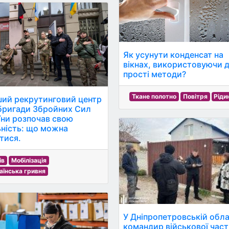
Як усунути конденсат на
вікнах, використовуючи 
прості методи?
Ткане полотно
Повітря
Ріди
ий рекрутинговий центр
 бригади Збройних Сил
їни розпочав свою
ьність: що можна
атися.
ів
Мобілізація
аїнська гривня
У Дніпропетровській обла
командир військової час