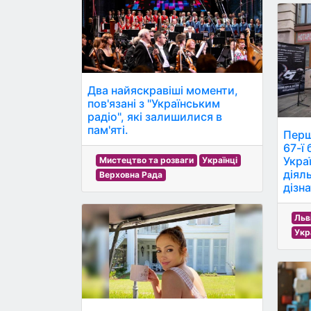
Два найяскравіші моменти,
пов'язані з "Українським
радіо", які залишилися в
пам'яті.
Перш
67-ї
Укра
Мистецтво та розваги
Українці
діял
Верховна Рада
дізн
Льв
Укр