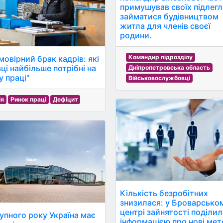
примушував своїх підлег
займатися будівництвом
житла для членів своєї
родини.
Командир підрозділу
мовірний брак кадрів: які
ці найбільше потрібні на
Дніпропетровська область
у праці"
Військовослужбовці
ія
Ринок праці
Дефіцит
Кількість безробітних
знизилася: у Броварсько
центрі зайнятості поділи
упного року Україна має
інформацією про нові ме