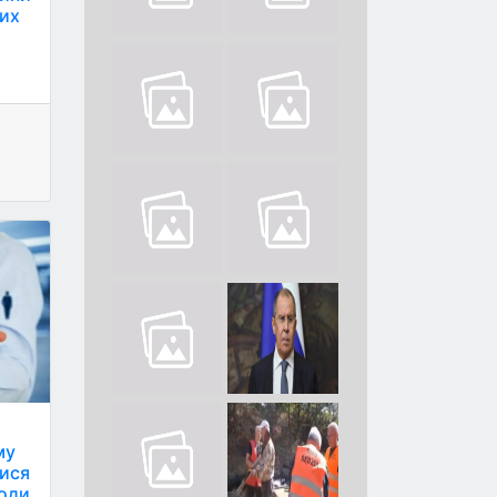
лих
му
лися
тоди