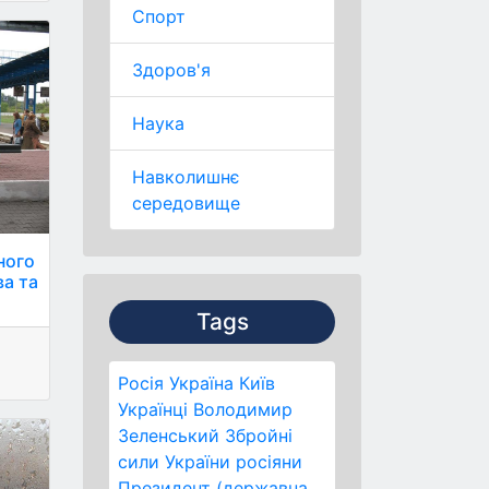
Спорт
Здоров'я
Наука
Навколишнє
середовище
ного
ва та
Tags
Росія
Україна
Київ
Українці
Володимир
Зеленський
Збройні
сили України
росіяни
Президент (державна