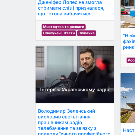
Дженіфер Лопес не змогла
стримати сліз і призналася,
що готова вибачитися.
Мистецтво та розваги
Сполучені Штати
Співачка
"Ней
фахів
ринк
Рос
Володимир Зеленський
висловив свої вітання
працівникам радіо,
телебачення та зв'язку з
Наст
приводу їхнього професійного