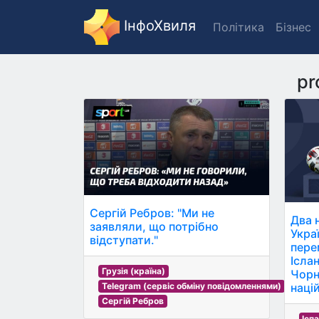
ІнфоХвиля
Політика
Бізнес
pr
Сергій Ребров: "Ми не
Два 
заявляли, що потрібно
Укра
відступати."
пере
Ісла
Грузія (країна)
Чорн
націй
Telegram (сервіс обміну повідомленнями)
Сергій Ребров
Іспа